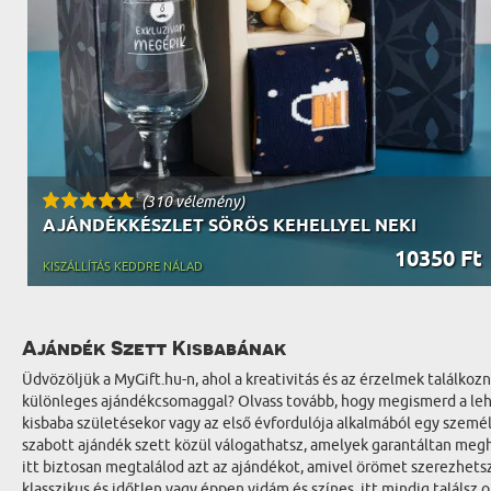
(310 vélemény)
AJÁNDÉKKÉSZLET SÖRÖS KEHELLYEL NEKI
10350 Ft
KISZÁLLÍTÁS KEDDRE NÁLAD
Ajándék Szett Kisbabának
Üdvözöljük a MyGift.hu-n, ahol a kreativitás és az érzelmek találk
különleges ajándékcsomaggal? Olvass tovább, hogy megismerd a lehe
kisbaba születésekor vagy az első évfordulója alkalmából egy szem
szabott ajándék szett közül válogathatsz, amelyek garantáltan meghi
itt biztosan megtalálod azt az ajándékot, amivel örömet szerezhets
klasszikus és időtlen vagy éppen vidám és színes, itt mindig találs