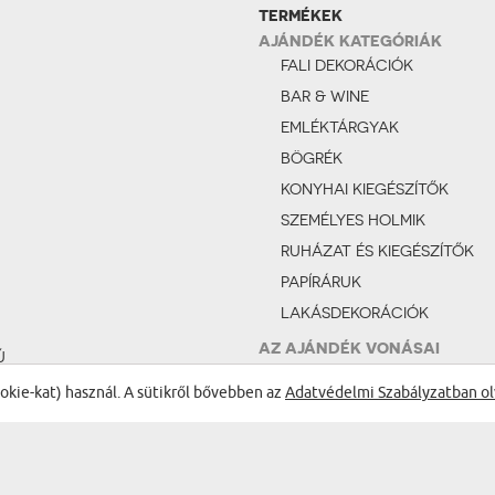
TERMÉKEK
AJÁNDÉK KATEGÓRIÁK
FALI DEKORÁCIÓK
BAR & WINE
EMLÉKTÁRGYAK
BÖGRÉK
KONYHAI KIEGÉSZÍTŐK
SZEMÉLYES HOLMIK
RUHÁZAT ÉS KIEGÉSZÍTŐK
PAPÍRÁRUK
LAKÁSDEKORÁCIÓK
AZ AJÁNDÉK VONÁSAI
Ú
VICCES
ÉS
ookie-kat) használ. A sütikről bővebben az
Adatvédelmi Szabályzatban ol
ROMANTIKUS
FÉNYKÉPES AJÁNDÉKOK
AP
PRAKTIKUS
S