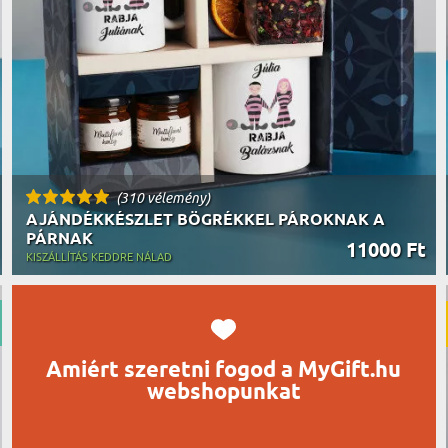
UTAZÓN
BICIKLI
REK
IDŐSEBB
SPORTO
ÉK VONÁSAI
TŰZOLT
FŐNÖKN
HORGÁS
VICCEL
(310 vélemény)
AJÁNDÉKKÉSZLET BÖGRÉKKEL PÁROKNAK A
PÁRNAK
11000 Ft
KISZÁLLÍTÁS KEDDRE NÁLAD
Amiért szeretni fogod a MyGift.hu
webshopunkat