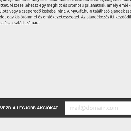
zettet, részese lehetsz egy meghitt és örömteli pillanatnak, amely em
lött vagy a cseperedő kisbaba iránt. A MyGift.hu-n található ajándék sz
ládot egy kis örömmel és emlékezetességgel. Az ajándékozás itt kezdődi
ba és a család számára!
ÉLVEZD A LEGJOBB AKCIÓKAT