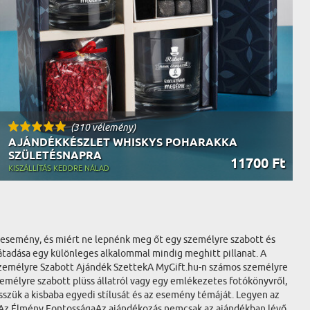
(310 vélemény)
AJÁNDÉKKÉSZLET WHISKYS POHARAKKA
SZÜLETÉSNAPRA
11700 Ft
KISZÁLLÍTÁS KEDDRE NÁLAD
i esemény, és miért ne lepnénk meg őt egy személyre szabott és
tadása egy különleges alkalommal mindig meghitt pillanat. A
.Személyre Szabott Ajándék SzettekA MyGift.hu-n számos személyre
zemélyre szabott plüss állatról vagy egy emlékezetes fotókönyvről,
szük a kisbaba egyedi stílusát és az esemény témáját. Legyen az
lik.Az Élmény FontosságaAz ajándékozás nemcsak az ajándékban lévő