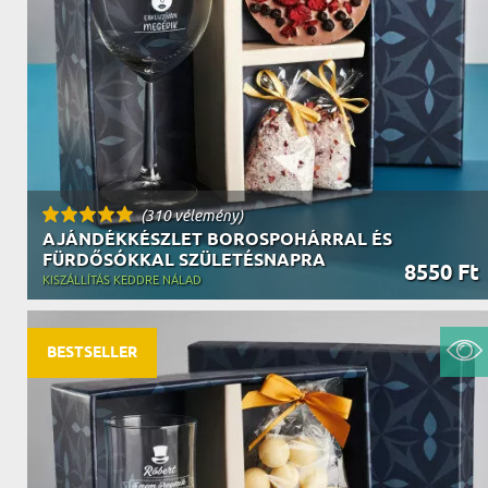
NAGYPAPÁNAK
ÉLELMISZE
APÓSÉKNAK
AZ AJÁND
(310 vélemény)
AJÁNDÉKKÉSZLET BOROSPOHÁRRAL ÉS
FÜRDŐSÓKKAL SZÜLETÉSNAPRA
8550 Ft
KISZÁLLÍTÁS KEDDRE NÁLAD
BESTSELLER