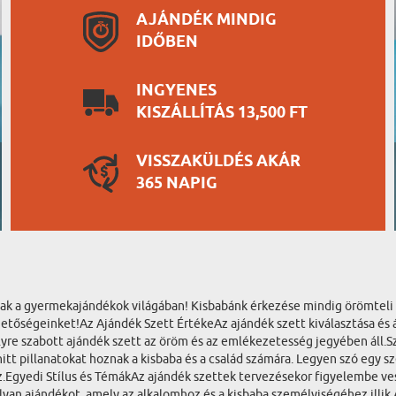
AJÁNDÉK MINDIG
IDŐBEN
INGYENES
KISZÁLLÍTÁS 13,500 FT
VISSZAKÜLDÉS AKÁR
365 NAPIG
oznak a gyermekajándékok világában! Kisbabánk érkezése mindig örömtel
tőségeinket!Az Ajándék Szett ÉrtékeAz ajándék szett kiválasztása és á
élyre szabott ajándék szett az öröm és az emlékezetesség jegyében áll
tt pillanatokat hoznak a kisbaba és a család számára. Legyen szó egy s
z.Egyedi Stílus és TémákAz ajándék szettek tervezésekor figyelembe ves
z olyan ajándékot, amely az alkalomhoz és a kisbaba személyiségéhez il