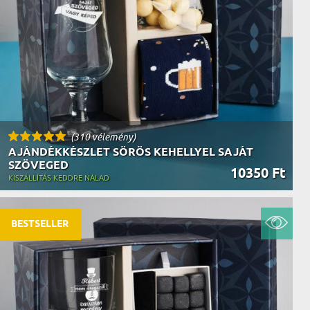
AK
STÁNAK
NEK
LÓNAK
ÓNAK
EK
ZNAK
ŐDŐNEK
(310 vélemény)
AJÁNDÉKKÉSZLET SÖRÖS KEHELLYEL SAJÁT
SZÖVEGED
10350 Ft
KISZÁLLÍTÁS KEDDRE NÁLAD
BESTSELLER