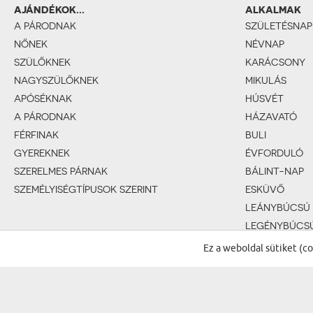
AJÁNDÉKOK...
ALKALMAK
A PÁRODNAK
SZÜLETÉSNAP
NŐNEK
NÉVNAP
SZÜLŐKNEK
KARÁCSONY
NAGYSZÜLŐKNEK
MIKULÁS
APÓSÉKNAK
HÚSVÉT
A PÁRODNAK
HÁZAVATÓ
FÉRFINAK
BULI
GYEREKNEK
ÉVFORDULÓ
SZERELMES PÁRNAK
BÁLINT-NAP
SZEMÉLYISÉGTÍPUSOK SZERINT
ESKÜVŐ
LEÁNYBÚCSÚ
LEGÉNYBÚCS
BABASZÜLET
Ez a weboldal sütiket (c
KERESZTELŐ
1. SZÜLETÉSN
ELSŐÁLDOZÁ