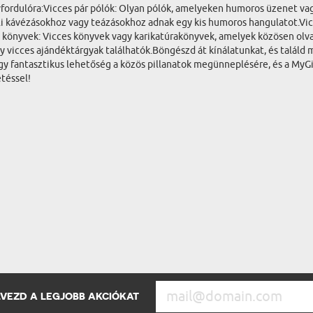
fordulóra:Vicces pár pólók: Olyan pólók, amelyeken humoros üzenet vagy
i kávézásokhoz vagy teázásokhoz adnak egy kis humoros hangulatot.Vicc
 könyvek: Vicces könyvek vagy karikatúrakönyvek, amelyek közösen ol
vicces ajándéktárgyak találhatók.Böngészd át kínálatunkat, és találd 
y fantasztikus lehetőség a közös pillanatok megünneplésére, és a MyG
téssel!
ÉLVEZD A LEGJOBB AKCIÓKAT