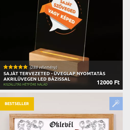
AK
STÁNAK
NEK
LÓNAK
ÓNAK
EK
ZNAK
ŐDŐNEK
(288 vélemény)
SAJÁT TERVEZETED - ÜVEGLAP NYOMTATÁS
AKRILÜVEGEN LED BÁZISSAL
12000 Ft
KISZÁLLÍTÁS HÉTFŐRE NÁLAD
BESTSELLER