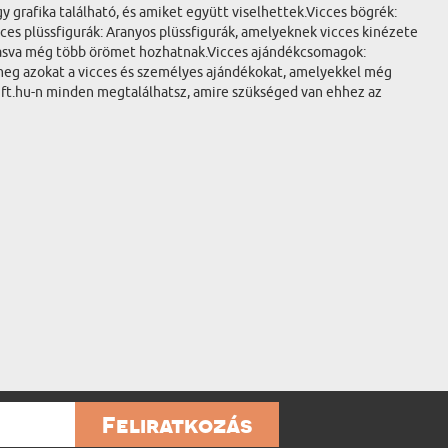
 grafika található, és amiket együtt viselhettek.Vicces bögrék:
es plüssfigurák: Aranyos plüssfigurák, amelyeknek vicces kinézete
vasva még több örömet hozhatnak.Vicces ajándékcsomagok:
meg azokat a vicces és személyes ajándékokat, amelyekkel még
ift.hu-n minden megtalálhatsz, amire szükséged van ehhez az
Feliratkozás