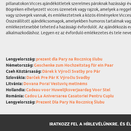
pillanatokon.Vicces ajándékötletek szerelmes pároknak hazássági év
Bögréken elhelyezett vicces üzenetek vagy rajzok, amelyek a reggel
vagy szövegek vannak, és emlékeztetnek a közös élményekre.Vicces
Összeállított ajándékcsomagok, amelyekben humoros tartalmak vagy 
emlékezetesebbé teheted a hazássági évfordulót. Az ajándékozás eg
alkalmazkodáshoz. Legyen ez az évforduló emlékezetes és tele neve
Lengyelország:
prezent dla Pary na Rocznicę ślubu
Németország:
Geschenke zum Hochzeitstag für ein Paar
Cseh Köztársaság:
Dárek k Výročí Svatby pro Pár
Szlovákia:
Darček Pre Pár K Výročiu Svadby
Litvánia:
Dovana Porai Vestuvių metinėms
Hollandia:
Cadeau voor Huwelijksverjaardag Voor Stel
Románia:
Cadou La Aniversarea Casatoriei Pentru Cuplu
Lengyelország:
Prezent Dla Pary Na Rocznicę Ślubu
IRATKOZZ FEL A HÍRLEVÉLÜNKRE, ÉS 