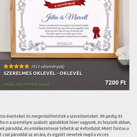
(452 vélemények)
SZERELMES OKLEVÉL - OKLEVÉL
7200 Ft
KISZÁLLÍTÁS HÉTFŐRE NÁLAD
ös éveiteket és megerősíthetitek a szerelmeteket. Mi pedig itt
hu-n a személyre szabott ajándékok hívei vagyunk, és hiszünk abban,
k pároddal, és emlékezetessé tehetik az évfordulót.Miért fontos a
csal pároddal az arcára, és együtt nevetek majd a vicces