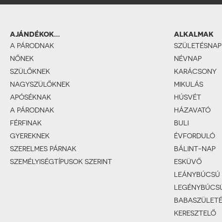
AJÁNDÉKOK...
ALKALMAK
A PÁRODNAK
SZÜLETÉSNAP
NŐNEK
NÉVNAP
SZÜLŐKNEK
KARÁCSONY
NAGYSZÜLŐKNEK
MIKULÁS
APÓSÉKNAK
HÚSVÉT
A PÁRODNAK
HÁZAVATÓ
FÉRFINAK
BULI
GYEREKNEK
ÉVFORDULÓ
SZERELMES PÁRNAK
BÁLINT-NAP
SZEMÉLYISÉGTÍPUSOK SZERINT
ESKÜVŐ
LEÁNYBÚCSÚ
LEGÉNYBÚCS
BABASZÜLET
KERESZTELŐ