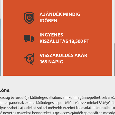
AJÁNDÉK MINDIG
IDŐBEN
INGYENES
KISZÁLLÍTÁS 13,500 FT
VISSZAKÜLDÉS AKÁR
365 NAPIG
lóra
zasság évfordulója különleges alkalom, amikor megünnepelhetitek a köz
elmes párodnak ezen a különleges napon.Miért válassz minket?A MyGift.
lyre szabott ajándékok sokkal mélyebb érzelmi kapcsolatot teremthetne
ó nevetés összeköt benneteket. Egy vicces ajándék garantáltan mosolyt 