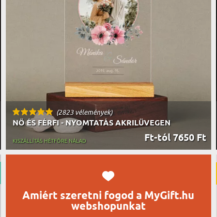
UTAZÓN
BICIKLI
REK
IDŐSEBB
SPORTO
ÉK VONÁSAI
TŰZOLT
FŐNÖKN
HORGÁS
VICCEL
(2823 vélemények)
NŐ ÉS FÉRFI - NYOMTATÁS AKRILÜVEGEN
Ft-tól 7650 Ft
KISZÁLLÍTÁS HÉTFŐRE NÁLAD
Amiért szeretni fogod a MyGift.hu
webshopunkat