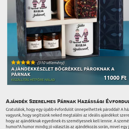
(310 vélemény)
AJÁNDÉKKÉSZLET BÖGRÉKKEL PÁROKNAK A
PÁRNAK
11000 Ft
KISZÁLLÍTÁS HÉTFŐRE NÁLAD
Ajándék Szerelmes Párnak Hazássági Évfordu
Gratulálok, hogy egy újabb évfordulót ünnepelhettek pároddal! A há
vagyunk, hogy segítsünk neked megtalálni az ideális ajándékot szer
hogy az ajándéknak egyedinek és személyesnek kell lennie. A szemé
humor?A humor mindig jó választás az ajándékozás során, mivel egy j