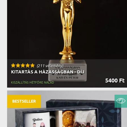
NAGYPAPÁNAK
ÉLELMISZE
APÓSÉKNAK
AZ AJÁND
(211 vélemény)
KITARTÁS A HÁZASSÁGBAN - DÍJ
5400 Ft
KISZÁLLÍTÁS HÉTFŐRE NÁLAD
BESTSELLER