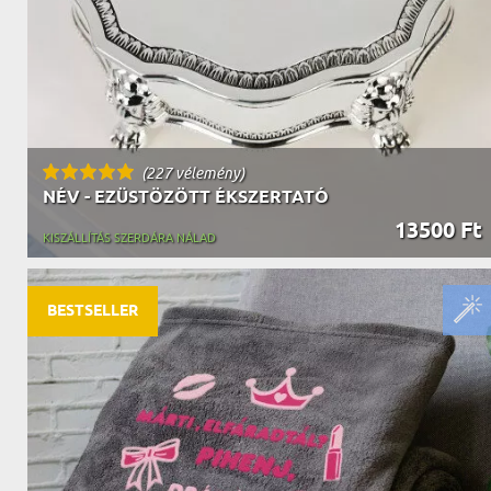
(227 vélemény)
NÉV - EZÜSTÖZÖTT ÉKSZERTATÓ
13500 Ft
KISZÁLLÍTÁS SZERDÁRA NÁLAD
BESTSELLER