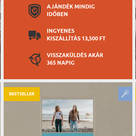
AJÁNDÉK MINDIG
IDŐBEN
INGYENES
KISZÁLLÍTÁS 13,500 FT
VISSZAKÜLDÉS AKÁR
365 NAPIG
BESTSELLER