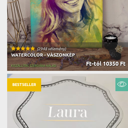
(2948 vélemény)
WATERCOLOR - VÁSZONKÉP
Ft-tól 10350 Ft
KISZÁLLÍTÁS SZERDÁRA NÁLAD
BESTSELLER