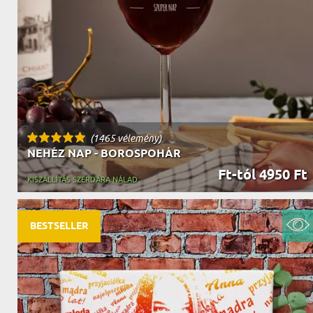
NAGYPAPÁNAK
ÉLELMISZE
APÓSÉKNAK
AZ AJÁND
(1465 vélemény)
NEHÉZ NAP - BOROSPOHÁR
Ft-tól 4950 Ft
KISZÁLLÍTÁS SZERDÁRA NÁLAD
BESTSELLER