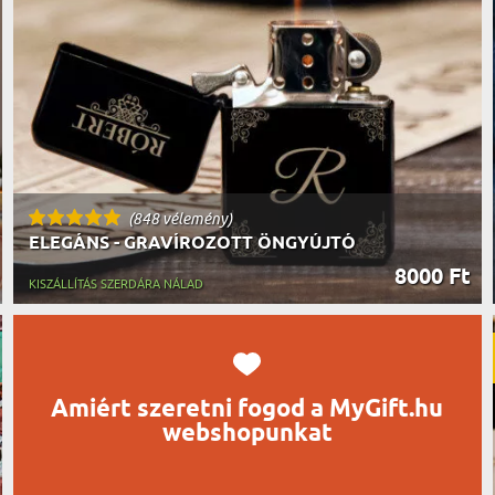
UTAZÓN
BICIKLI
REK
IDŐSEBB
SPORTO
ÉK VONÁSAI
TŰZOLT
FŐNÖKN
HORGÁS
VICCEL
(848 vélemény)
ELEGÁNS - GRAVÍROZOTT ÖNGYÚJTÓ
8000 Ft
KISZÁLLÍTÁS SZERDÁRA NÁLAD
Amiért szeretni fogod a MyGift.hu
webshopunkat