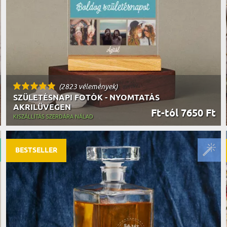
(2823 vélemények)
SZÜLETÉSNAPI FOTÓK - NYOMTATÁS
AKRILÜVEGEN
Ft-tól 7650 Ft
KISZÁLLÍTÁS SZERDÁRA NÁLAD
BESTSELLER