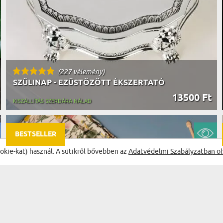
(227 vélemény)
SZÜLINAP - EZÜSTÖZÖTT ÉKSZERTATÓ
13500 Ft
KISZÁLLÍTÁS SZERDÁRA NÁLAD
BESTSELLER
ookie-kat) használ. A sütikről bővebben az
Adatvédelmi Szabályzatban ol