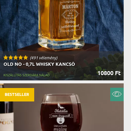
AK
STÁNAK
NEK
LÓNAK
ÓNAK
EK
ZNAK
ŐDŐNEK
(491 vélemény)
OLD NO - 0,7L WHISKY KANCSÓ
10800 Ft
KISZÁLLÍTÁS SZERDÁRA NÁLAD
BESTSELLER