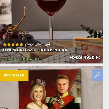
(1465 vélemény)
Ő NEM ÖREGSZIK - BOROSPOHÁR
Ft-tól 4950 Ft
KISZÁLLÍTÁS SZERDÁRA NÁLAD
BESTSELLER