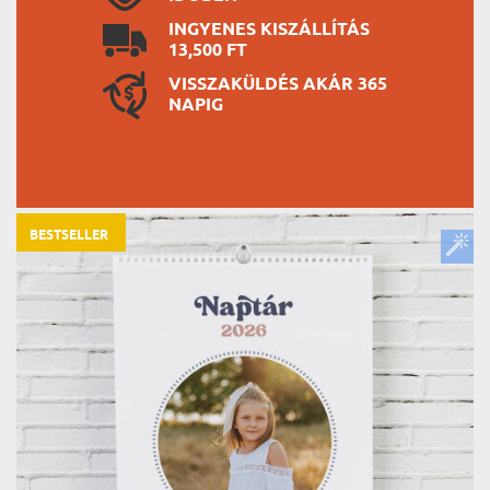
INGYENES KISZÁLLÍTÁS
13,500 FT
VISSZAKÜLDÉS AKÁR 365
NAPIG
BESTSELLER