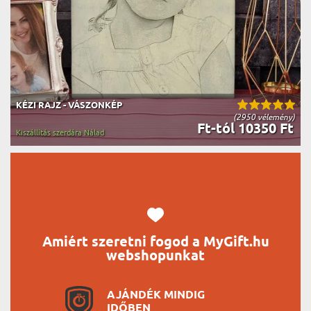
KÉZI RAJZ - VÁSZONKÉP
(2950 vélemény)
Ft-tól 10350 Ft
Kiszállítás szerdára Nálad
Amiért szeretni fogod a MyGift.hu
webshopunkat
AJÁNDÉK MINDIG
IDŐBEN