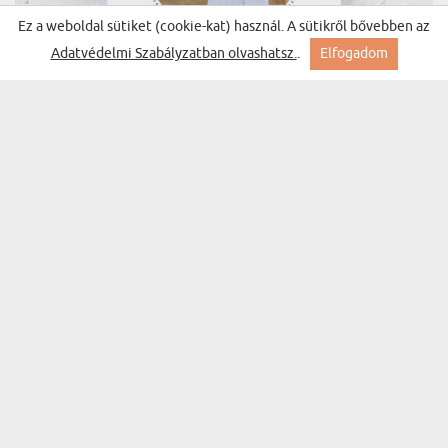
Ez a weboldal sütiket (cookie-kat) használ. A sütikről bővebben az
Adatvédelmi Szabályzatban olvashatsz.
.
Elfogadom
FOTÓNAPTÁR RAJZOKKAL- FALINAPTÁR
(66 vélemény)
6300 Ft
Kiszállítás szerdára Nálad
BESTSELLER