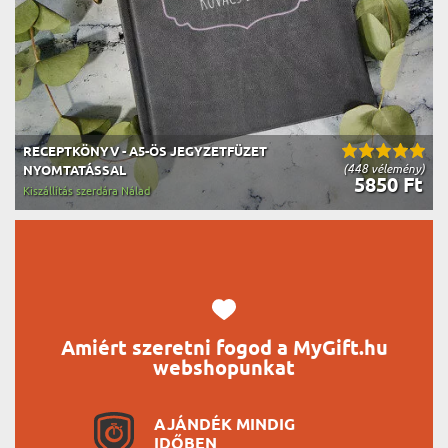
RECEPTKÖNYV - A5-ÖS JEGYZETFÜZET
(448 vélemény)
NYOMTATÁSSAL
5850 Ft
Kiszállítás szerdára Nálad
Amiért szeretni fogod a MyGift.hu
webshopunkat
AJÁNDÉK MINDIG
IDŐBEN