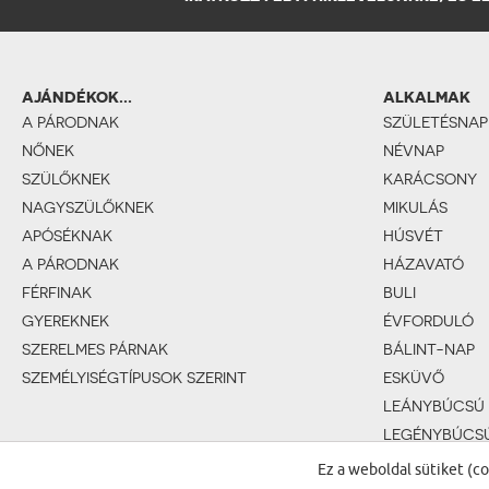
AJÁNDÉKOK...
ALKALMAK
A PÁRODNAK
SZÜLETÉSNAP
NŐNEK
NÉVNAP
SZÜLŐKNEK
KARÁCSONY
NAGYSZÜLŐKNEK
MIKULÁS
APÓSÉKNAK
HÚSVÉT
A PÁRODNAK
HÁZAVATÓ
FÉRFINAK
BULI
GYEREKNEK
ÉVFORDULÓ
SZERELMES PÁRNAK
BÁLINT-NAP
SZEMÉLYISÉGTÍPUSOK SZERINT
ESKÜVŐ
LEÁNYBÚCSÚ
LEGÉNYBÚCS
BABASZÜLET
Ez a weboldal sütiket (c