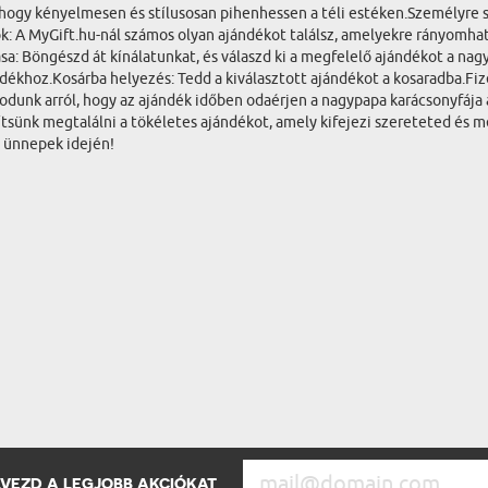
 hogy kényelmesen és stílusosan pihenhessen a téli estéken.Személyre 
: A MyGift.hu-nál számos olyan ajándékot találsz, amelyekre rányomhat
a: Böngészd át kínálatunkat, és válaszd ki a megfelelő ajándékot a na
hoz.Kosárba helyezés: Tedd a kiválasztott ajándékot a kosaradba.Fizeté
skodunk arról, hogy az ajándék időben odaérjen a nagypapa karácsonyfája
egítsünk megtalálni a tökéletes ajándékot, amely kifejezi szereteted és
 ünnepek idején!
ÉLVEZD A LEGJOBB AKCIÓKAT