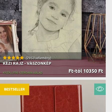
AK
STÁNAK
NEK
LÓNAK
ÓNAK
EK
ZNAK
ŐDŐNEK
(2950 vélemény)
KÉZI RAJZ - VÁSZONKÉP
Ft-tól 10350 Ft
KISZÁLLÍTÁS SZERDÁRA NÁLAD
BESTSELLER