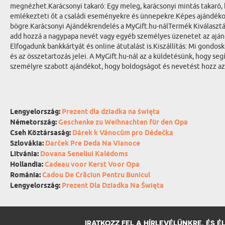
megnézhet.Karácsonyi takaró: Egy meleg, karácsonyi mintás takaró,
emlékezteti őt a családi eseményekre és ünnepekre.Képes ajándékok
bögre.Karácsonyi Ajándékrendelés a MyGift.hu-nálTermék Kiválasztás
add hozzá a nagypapa nevét vagy egyéb személyes üzenetet az ajándék
Elfogadunk bankkártyát és online átutalást is.Kiszállítás: Mi gondo
és az összetartozás jelei. A MyGift.hu-nál az a küldetésünk, hogy s
személyre szabott ajándékot, hogy boldogságot és nevetést hozz az
Lengyelország:
Prezent dla dziadka na święta
Németország:
Geschenke zu Weihnachten für den Opa
Cseh Köztársaság:
Dárek k Vánocům pro Dědečka
Szlovákia:
Darček Pre Deda Na Vianoce
Litvánia:
Dovana Seneliui Kalėdoms
Hollandia:
Cadeau voor Kerst Voor Opa
Románia:
Cadou De Crăciun Pentru Bunicul
Lengyelország:
Prezent Dla Dziadka Na Święta
IRATKOZZ FEL A HÍRLEVÉLÜNKRE, ÉS 