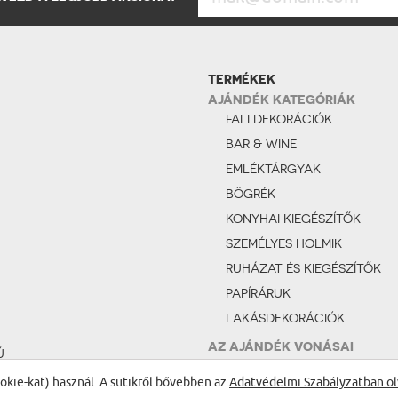
TERMÉKEK
AJÁNDÉK KATEGÓRIÁK
FALI DEKORÁCIÓK
BAR & WINE
EMLÉKTÁRGYAK
BÖGRÉK
KONYHAI KIEGÉSZÍTŐK
SZEMÉLYES HOLMIK
RUHÁZAT ÉS KIEGÉSZÍTŐK
PAPÍRÁRUK
LAKÁSDEKORÁCIÓK
AZ AJÁNDÉK VONÁSAI
Ú
VICCES
ÉS
ookie-kat) használ. A sütikről bővebben az
Adatvédelmi Szabályzatban ol
ROMANTIKUS