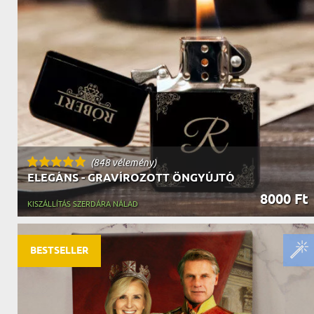
NAGYPAPÁNAK
ÉLELMISZE
APÓSÉKNAK
AZ AJÁND
(848 vélemény)
ELEGÁNS - GRAVÍROZOTT ÖNGYÚJTÓ
8000 Ft
KISZÁLLÍTÁS SZERDÁRA NÁLAD
BESTSELLER