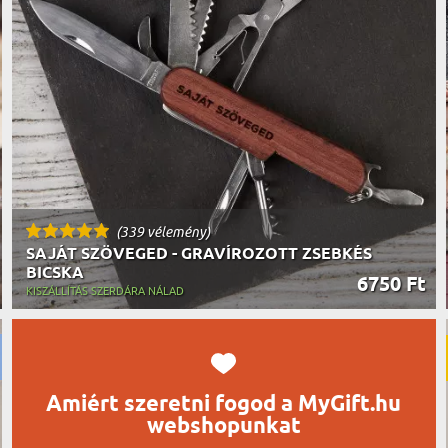
UTAZÓN
BICIKLI
REK
IDŐSEBB
SPORTO
ÉK VONÁSAI
TŰZOLT
FŐNÖKN
HORGÁS
VICCEL
(339 vélemény)
SAJÁT SZÖVEGED - GRAVÍROZOTT ZSEBKÉS
BICSKA
6750 Ft
KISZÁLLÍTÁS SZERDÁRA NÁLAD
Amiért szeretni fogod a MyGift.hu
webshopunkat