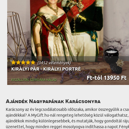
(3452 vélemények)
KIRÁLYI PÁR - KIRÁLYI PORTRÉ
Ft-tól 13950 Ft
KISZÁLLÍTÁS SZERDÁRA NÁLAD
Ajándék Nagypapának Karácsonyra
Karácsony az év legcsodálatosabb időszaka, amikor összegyűlik a c
ajándékkal? A MyGift.hu-nál rengeteg lehetőség közül válogathats
ajándékok mindig különlegesebbek, és mutatják, hogy gondoltál ráju
üzenettel, hogy minden reggel mosolyogva indíthassa a napot.Fényk