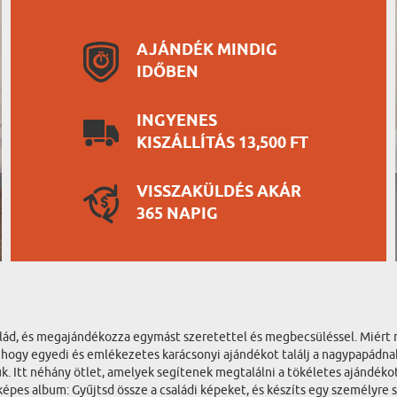
AJÁNDÉK MINDIG
IDŐBEN
INGYENES
KISZÁLLÍTÁS 13,500 FT
VISSZAKÜLDÉS AKÁR
365 NAPIG
salád, és megajándékozza egymást szeretettel és megbecsüléssel. Miér
z, hogy egyedi és emlékezetes karácsonyi ajándékot találj a nagypapá
k. Itt néhány ötlet, amelyek segítenek megtalálni a tökéletes ajándék
épes album: Gyűjtsd össze a családi képeket, és készíts egy személyre