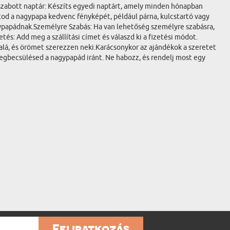
szabott naptár: Készíts egyedi naptárt, amely minden hónapban
od a nagypapa kedvenc fényképét, például párna, kulcstartó vagy
gypapádnak.Személyre Szabás: Ha van lehetőség személyre szabásra,
s: Add meg a szállítási címet és válaszd ki a fizetési módot.
 alá, és örömet szerezzen neki.Karácsonykor az ajándékok a szeretet
 megbecsülésed a nagypapád iránt. Ne habozz, és rendelj most egy
Feliratkozás