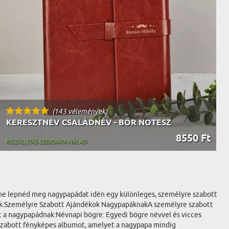
(143 vélemények)
KERESZTNÉV CSALÁDNÉV - BŐR NOTESZ
8550 Ft
KISZÁLLÍTÁS SZERDÁRA NÁLAD
t ne lepnéd meg nagypapádat idén egy különleges, személyre szabott
dnak.Személyre Szabott Ajándékok NagypapáknakA személyre szabott
ot a nagypapádnak:Névnapi bögre: Egyedi bögre névvel és vicces
 szabott fényképes albumot, amelyet a nagypapa mindig