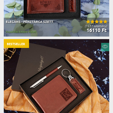
ELEGÁNS - PÉNZTÁRCA SZETT
(1511 vélemény)
16110 Ft
Kiszállítás keddre Nálad
BESTSELLER