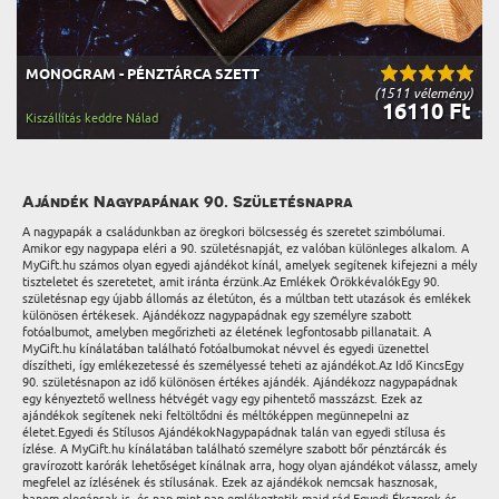
MONOGRAM - PÉNZTÁRCA SZETT
(1511 vélemény)
16110 Ft
Kiszállítás keddre Nálad
Ajándék Nagypapának 90. Születésnapra
A nagypapák a családunkban az öregkori bölcsesség és szeretet szimbólumai.
Amikor egy nagypapa eléri a 90. születésnapját, ez valóban különleges alkalom. A
MyGift.hu számos olyan egyedi ajándékot kínál, amelyek segítenek kifejezni a mély
tiszteletet és szeretetet, amit iránta érzünk.Az Emlékek ÖrökkévalókEgy 90.
születésnap egy újabb állomás az életúton, és a múltban tett utazások és emlékek
különösen értékesek. Ajándékozz nagypapádnak egy személyre szabott
fotóalbumot, amelyben megőrizheti az életének legfontosabb pillanatait. A
MyGift.hu kínálatában található fotóalbumokat névvel és egyedi üzenettel
díszítheti, így emlékezetessé és személyessé teheti az ajándékot.Az Idő KincsEgy
90. születésnapon az idő különösen értékes ajándék. Ajándékozz nagypapádnak
egy kényeztető wellness hétvégét vagy egy pihentető masszázst. Ezek az
ajándékok segítenek neki feltöltődni és méltóképpen megünnepelni az
életet.Egyedi és Stílusos AjándékokNagypapádnak talán van egyedi stílusa és
ízlése. A MyGift.hu kínálatában található személyre szabott bőr pénztárcák és
gravírozott karórák lehetőséget kínálnak arra, hogy olyan ajándékot válassz, amely
megfelel az ízlésének és stílusának. Ezek az ajándékok nemcsak hasznosak,