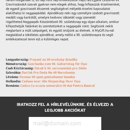
hanem elegánsak is, és nap mint nap emlékeztetik majd rád.Egyedi Ékszerek és
GravírozásokA szavak gyakran nem elegek ahhoz, hogy kifejezzük érzelmeinket,
de egyedi gravírozott ékszerek segítségével mélyebb érzelmi kapcsolatot
alakíthatsz ki nagypapáddal. Ajándékozz neki egy személyre szabott gravírozott
medált vagy karkötőt, amelyre kedvenc idézetét vagy üzenetét
rögzítheted.Nagypapák KöszöntéseA 90. születésnap egy olyan alkalom, amikor
kifejezhetjük hálánkat és szeretetünket a nagypapák iránt. Segítsünk nekik
megtartani a múlt szépségeit, és együtt örüljünk az életnek. A MyGift.hu-nál
megtalálod a tökéletes ajándékot, amely méltó a 90. születésnapra és segít
emlékezetessé tenni ezt a különleges napot.
Lengyelország:
Prezent na 90 urodziny dziadka
Németország:
Geschenke zum 90. Geburtstag für Opa
Cseh Köztársaság:
Dárek k 90. narozeninám pro Dědu
Szlovákia:
Darček Pre Deda Na 90 Narodeniny
Litvánia:
Dovana 90-ajam gimtadieniui Seneliui
Hollandia:
Cadeau voor 90e Verjaardag Voor Opa
Románia:
Cadou Cu ocazia aniversării 90 Ani Pentru Bunicul
IRATKOZZ FEL A HÍRLEVÉLÜNKRE, ÉS ÉLVEZD A
LEGJOBB AKCIÓKAT