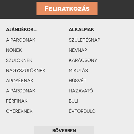
Feliratkozás
AJÁNDÉKOK...
ALKALMAK
SZEMÉLYISÉGTÍPUSOK
A PÁRODNAK
SZERINT
SZÜLETÉSNAP
NŐNEK
NÉVNAP
SZÜLŐKNEK
KARÁCSONY
NAGYSZÜLŐKNEK
MIKULÁS
APÓSÉKNAK
HÚSVÉT
A PÁRODNAK
HÁZAVATÓ
FÉRFINAK
BULI
GYEREKNEK
ÉVFORDULÓ
SZERELMES PÁRNAK
BÁLINT-NAP
BŐVEBBEN
ESKÜVŐ