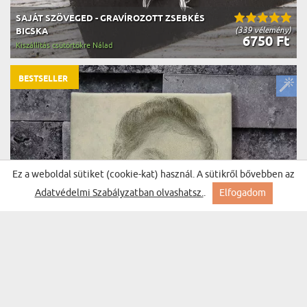
SAJÁT SZÖVEGED - GRAVÍROZOTT ZSEBKÉS
(339 vélemény)
BICSKA
6750 Ft
Kiszállítás csütörtökre Nálad
BESTSELLER
Ez a weboldal sütiket (cookie-kat) használ. A sütikről bővebben az
Adatvédelmi Szabályzatban olvashatsz.
.
Elfogadom