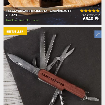
A LEGGYORSABB BICIKLISTA - GRAVÍROZOTT
(265 vélemény)
KULACS
6840 Ft
Kiszállítás csütörtökre Nálad
BESTSELLER