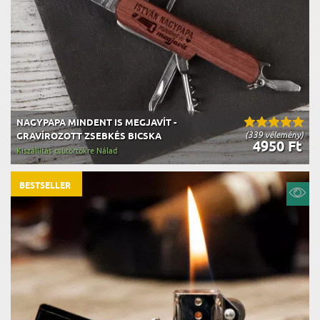
NAGYPAPA MINDENT IS MEGJAVÍT -
(339 vélemény)
GRAVÍROZOTT ZSEBKÉS BICSKA
4950 Ft
Kiszállítás csütörtökre Nálad
BESTSELLER