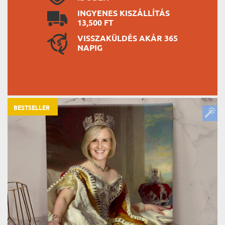
INGYENES KISZÁLLÍTÁS
13,500 FT
VISSZAKÜLDÉS AKÁR 365
NAPIG
BESTSELLER