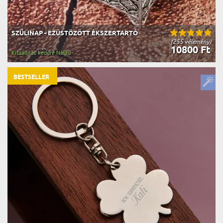
SZÜLINAP - EZÜSTÖZÖTT ÉKSZERTARTÓ
(255 vélemény)
10800 Ft
Kiszállítás keddre Nálad
BESTSELLER