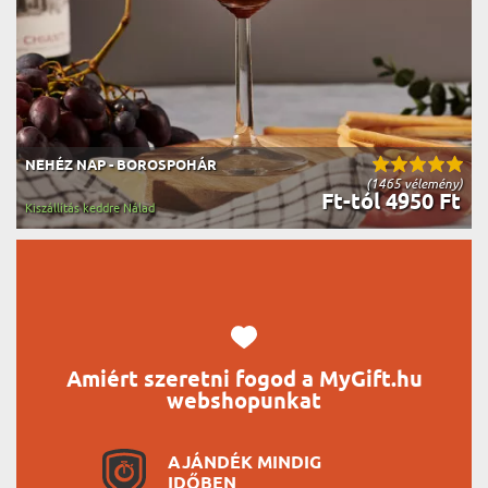
NEHÉZ NAP - BOROSPOHÁR
(1465 vélemény)
Ft-tól 4950 Ft
Kiszállítás keddre Nálad
Amiért szeretni fogod a MyGift.hu
webshopunkat
AJÁNDÉK MINDIG
IDŐBEN