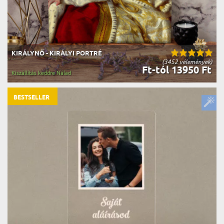
KIRÁLYNŐ - KIRÁLYI PORTRÉ
(3452 vélemények)
Ft-tól 13950 Ft
Kiszállítás keddre Nálad
BESTSELLER