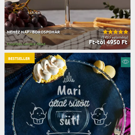
NEHÉZ NAP - BOROSPOHÁR
(1465 vélemény)
Ft-tól 4950 Ft
Kiszállítás szerdára Nálad
BESTSELLER