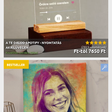
A TE DALOD SPOTIFY - NYOMTATÁS
(2823 vélemények)
AKRILÜVEGEN
Ft-tól 7650 Ft
Kiszállítás szerdára Nálad
BESTSELLER