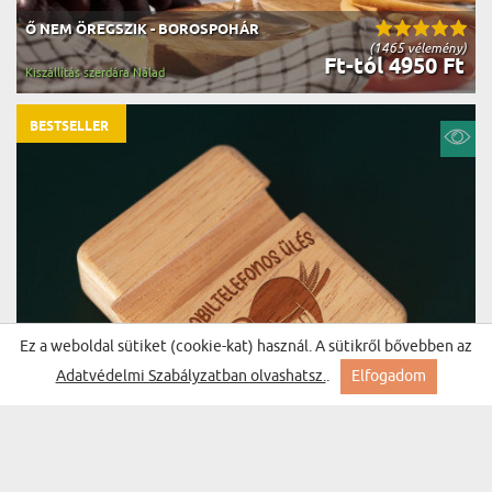
Ő NEM ÖREGSZIK - BOROSPOHÁR
(1465 vélemény)
Ft-tól 4950 Ft
Kiszállítás szerdára Nálad
BESTSELLER
Ez a weboldal sütiket (cookie-kat) használ. A sütikről bővebben az
Adatvédelmi Szabályzatban olvashatsz.
.
Elfogadom