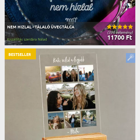
NEM HIZLAL - TÁLALÓ ÜVEGTÁLCA
(396 vélemény)
11700 Ft
Kiszállítás szerdára Nálad
BESTSELLER