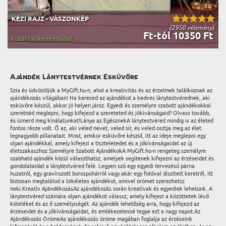
KÉZI RAJZ - VÁSZONKÉP
(2950 vélemény)
Ft-tól 10350 Ft
Kiszállítás keddre Nálad
Ajándék Lánytestvérnek Esküvőre
Szia és üdvözöljük a MyGift.hu-n, ahol a kreativitás és az érzelmek találkoznak az
ajándékozás világában! Ha keresed az ajándékot a kedves lánytestvérednek, aki
esküvőre készül, akkor jó helyen jársz. Egyedi és személyre szabott ajándékokkal
szeretnéd meglepni, hogy kifejezd a szereteted és jókívánságaid? Olvass tovább,
és ismerd meg kínálatunkat!Lánya az EgésznekA lánytestvéred mindig is az életed
fontos része volt. Ő az, aki veled nevet, veled sír, és veled osztja meg az élet
legnagyobb pillanatait. Most, amikor esküvőre készül, itt az ideje meglepni egy
olyan ajándékkal, amely kifejezi a tiszteletedet és a jókívánságaidat az új
életszakaszhoz.Személyre Szabott AjándékokA MyGift.hu-n rengeteg személyre
szabható ajándék közül választhatsz, amelyek segítenek kifejezni az érzéseidet és
gondolataidat a lánytestvéred felé. Legyen szó egy egyedi tervezésű párna
huzatról, egy gravírozott borospohárról vagy akár egy fotóval díszített keretről, itt
biztosan megtalálod a tökéletes ajándékot, amivel örömet szerezhetsz
neki.Kreatív AjándékozásAz ajándékozás során kreatívak és egyediek lehetünk. A
lánytestvéred számára olyan ajándékot válassz, amely kifejezi a közöttetek lévő
köteléket és az ő személyiségét. Az ajándék lehetőség arra, hogy kifejezd az
érzéseidet és a jókívánságaidat, és emlékezetessé tegye ezt a nagy napot.Az
Ajándékozás ÖrömeAz ajándékozás öröme magában foglalja az érzéseink