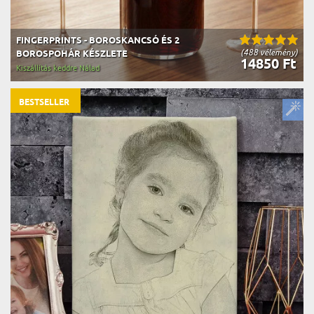
FINGERPRINTS - BOROSKANCSÓ ÉS 2
(488 vélemény)
BOROSPOHÁR KÉSZLETE
14850 Ft
Kiszállítás keddre Nálad
BESTSELLER