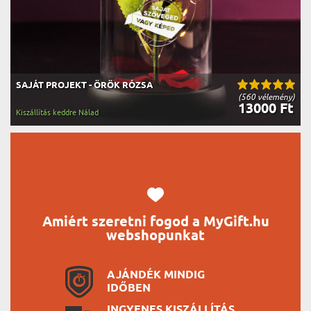
SAJÁT PROJEKT - ÖRÖK RÓZSA
(560 vélemény)
13000 Ft
Kiszállítás keddre Nálad
Amiért szeretni fogod a MyGift.hu
webshopunkat
AJÁNDÉK MINDIG
IDŐBEN
INGYENES KISZÁLLÍTÁS