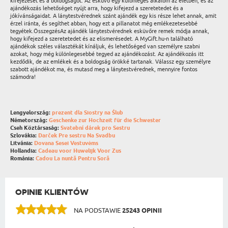
kifejezését és a boldogságot. Az esküvő egy különleges alkalom az életben, és az
ajándékozás lehetőséget nyújt arra, hogy kifejezd a szeretetedet és a
jókívánságaidat. A lánytestvérednek szánt ajándék egy kis része lehet annak, amit
érzel iránta, és segíthet abban, hogy ezt a pillanatot még emlékezetesebbé
tegyétek.ÖsszegzésAz ajándék lánytestvérednek esküvőre remek módja annak,
hogy kifejezd a szeretetedet és az elismerésedet. A MyGift.hu-n található
ajándékok széles választékát kínáljuk, és lehetőséged van személyre szabni
azokat, hogy még különlegesebbé tegyed az ajándékozást. Az ajándékozás itt
kezdődik, de az emlékek és a boldogság örökké tartanak. Válassz egy személyre
szabott ajándékot ma, és mutasd meg a lánytestvérednek, mennyire fontos
számodra!
Lengyelország:
prezent dla Siostry na Ślub
Németország:
Geschenke zur Hochzeit für die Schwester
Cseh Köztársaság:
Svatební dárek pro Sestru
Szlovákia:
Darček Pre sestru Na Svadbu
Litvánia:
Dovana Sesei Vestuvėms
Hollandia:
Cadeau voor Huwelijk Voor Zus
Románia:
Cadou La nuntă Pentru Soră
OPINIE KLIENTÓW
NA PODSTAWIE
25243 OPINII