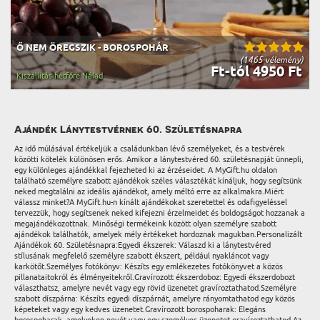
Ő NEM ÖREGSZIK - BOROSPOHÁR
(1465 vélemény)
Ft-tól 4950 Ft
Kiszállítás hétfőre Nálad
Ajándék Lánytestvérnek 60. Születésnapra
Az idő múlásával értékeljük a családunkban lévő személyeket, és a testvérek
közötti kötelék különösen erős. Amikor a lánytestvéred 60. születésnapját ünnepli,
egy különleges ajándékkal fejezheted ki az érzéseidet. A MyGift.hu oldalon
található személyre szabott ajándékok széles választékát kínáljuk, hogy segítsünk
neked megtalálni az ideális ajándékot, amely méltó erre az alkalmakra.Miért
válassz minket?A MyGift.hu-n kínált ajándékokat szeretettel és odafigyeléssel
tervezzük, hogy segítsenek neked kifejezni érzelmeidet és boldogságot hozzanak a
megajándékozottnak. Minőségi termékeink között olyan személyre szabott
ajándékok találhatók, amelyek mély értékeket hordoznak magukban.Personalizált
Ajándékok 60. Születésnapra:Egyedi ékszerek: Válaszd ki a lánytestvéred
stílusának megfelelő személyre szabott ékszert, például nyakláncot vagy
karkötőt.Személyes fotókönyv: Készíts egy emlékezetes fotókönyvet a közös
pillanataitokról és élményeitekről.Gravírozott ékszerdoboz: Egyedi ékszerdobozt
választhatsz, amelyre nevét vagy egy rövid üzenetet gravíroztathatod.Személyre
szabott díszpárna: Készíts egyedi díszpárnát, amelyre rányomtathatod egy közös
képeteket vagy egy kedves üzenetet.Gravírozott borospoharak: Elegáns