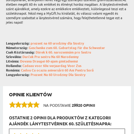
borospoharak, amelyeken nevét vagy egy személyes üzenetet gravíroztathatod.Az
életben megélt 60 év sok emléket és élményt hordoz magában. A lánytestvérednek
szánt ajándékot, amely ezekre az emlékekre emlékezteti, különlegessé teszi ezt a
születésnapot. Nézd meg a MyGift.hu kínálatát, és válassz valami egyedit és
személyre szabottat a lánytestvéred számára, hogy felejthetetlenné tegye ezt a
jeles napot!
Lengyelország:
prezent na 60 urodziny dla Siostry
Németország:
Geschenke zum 60. Geburtstag für die Schwester
Cseh Köztársaság:
Dárek k 60. narozeninám pro Sestru
Szlovákia:
Darček Pre sestru Na 60 Narodeniny
Litvánia:
Dovana Draugei 60-ajam gimtadieniui
Hollandia:
Cadeau voor 60e verjaardag Voor Zus
Románia:
Cadou Cu ocazia aniversării 60 Ani Pentru Soră
Lengyelország:
Prezent Na 60 Urodziny Dla Siostry
OPINIE KLIENTÓW
NA PODSTAWIE
29920 OPINII
OSTATNIE 2 OPINII DLA PRODUKTÓW Z KATEGORII
AJÁNDÉK LÁNYTESTVÉRNEK 60. SZÜLETÉSNAPRA: