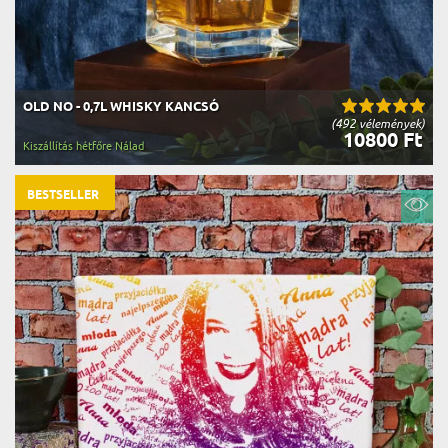
OLD NO - 0,7L WHISKY KANCSÓ
(492 vélemények)
10800 Ft
Kiszállítás hétfőre Nálad
BESTSELLER