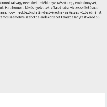
 dátumokkal vagy nevekkel.Emlékkönyv: Készíts egy emlékkönyvet,
ok: Ha a humor a közös nyelvetek, választhatsz vicces születésnapi
m arra, hogy megköszönd a lánytestvérednek az összes közös élményt
számos személyre szabott ajándékötletet találsz a lánytestvéred 50.