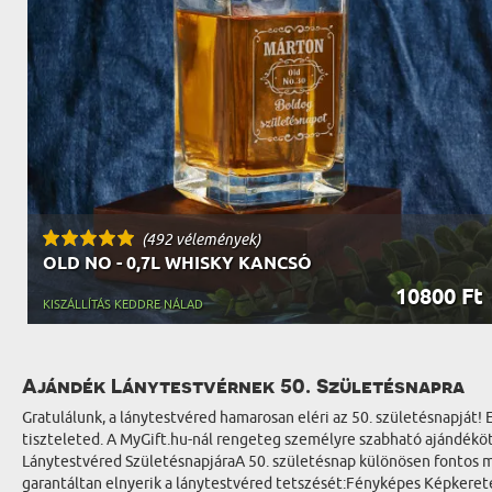
(492 vélemények)
OLD NO - 0,7L WHISKY KANCSÓ
10800 Ft
KISZÁLLÍTÁS KEDDRE NÁLAD
Ajándék Lánytestvérnek 50. Születésnapra
Gratulálunk, a lánytestvéred hamarosan eléri az 50. születésnapját! 
tiszteleted. A MyGift.hu-nál rengeteg személyre szabható ajándékö
Lánytestvéred SzületésnapjáraA 50. születésnap különösen fontos m
garantáltan elnyerik a lánytestvéred tetszését:Fényképes Képkerete