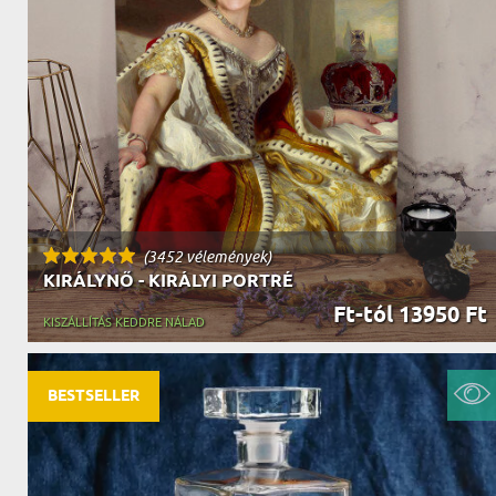
NAGYPAPÁNAK
ÉLELMISZE
APÓSÉKNAK
AZ AJÁND
(3452 vélemények)
KIRÁLYNŐ - KIRÁLYI PORTRÉ
Ft-tól 13950 Ft
KISZÁLLÍTÁS KEDDRE NÁLAD
BESTSELLER