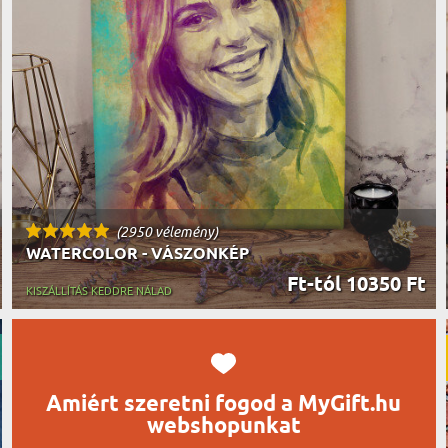
UTAZÓN
BICIKLI
REK
IDŐSEBB
SPORTO
ÉK VONÁSAI
TŰZOLT
FŐNÖKN
HORGÁS
VICCEL
(2950 vélemény)
WATERCOLOR - VÁSZONKÉP
Ft-tól 10350 Ft
KISZÁLLÍTÁS KEDDRE NÁLAD
Amiért szeretni fogod a MyGift.hu
webshopunkat