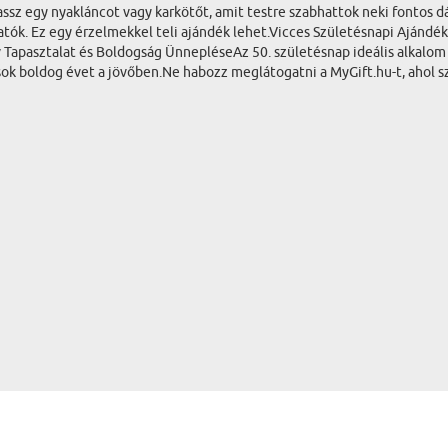
assz egy nyakláncot vagy karkötőt, amit testre szabhattok neki fontos
atók. Ez egy érzelmekkel teli ajándék lehet.Vicces Születésnapi Ajándék
v Tapasztalat és Boldogság ÜnnepléseAz 50. születésnap ideális alkalo
g sok boldog évet a jövőben.Ne habozz meglátogatni a MyGift.hu-t, ahol 
!