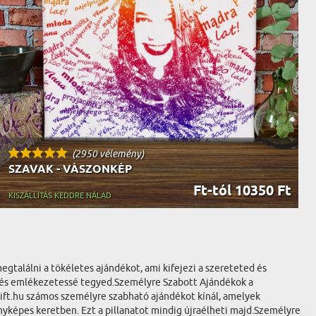
(2950 vélemény)
SZAVAK - VÁSZONKÉP
Ft-tól 10350 Ft
KISZÁLLÍTÁS KEDDRE NÁLAD
egtalálni a tökéletes ajándékot, ami kifejezi a szereteted és
é és emlékezetessé tegyed.Személyre Szabott Ajándékok a
ift.hu számos személyre szabható ajándékot kínál, amelyek
nyképes keretben. Ezt a pillanatot mindig újraélheti majd.Személyre