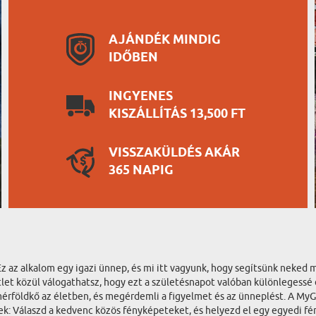
AJÁNDÉK MINDIG
IDŐBEN
INGYENES
KISZÁLLÍTÁS 13,500 FT
VISSZAKÜLDÉS AKÁR
365 NAPIG
Ez az alkalom egy igazi ünnep, és mi itt vagyunk, hogy segítsünk neked m
tlet közül válogathatsz, hogy ezt a születésnapot valóban különlegess
érföldkő az életben, és megérdemli a figyelmet és az ünneplést. A MyG
k: Válaszd a kedvenc közös fényképeteket, és helyezd el egy egyedi fé