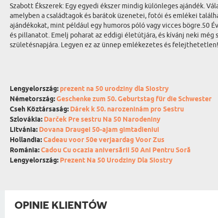
Szabott Ékszerek: Egy egyedi ékszer mindig különleges ajándék. Vál
amelyben a családtagok és barátok üzenetei, fotói és emlékei találh
ajándékokat, mint például egy humoros póló vagy vicces bögre.50 É
és pillanatot. Emelj poharat az eddigi életútjára, és kívánj neki mé
születésnapjára. Legyen ez az ünnep emlékezetes és felejthetetlen
Lengyelország:
prezent na 50 urodziny dla Siostry
Németország:
Geschenke zum 50. Geburtstag für die Schwester
Cseh Köztársaság:
Dárek k 50. narozeninám pro Sestru
Szlovákia:
Darček Pre sestru Na 50 Narodeniny
Litvánia:
Dovana Draugei 50-ajam gimtadieniui
Hollandia:
Cadeau voor 50e verjaardag Voor Zus
Románia:
Cadou Cu ocazia aniversării 50 Ani Pentru Soră
Lengyelország:
Prezent Na 50 Urodziny Dla Siostry
OPINIE KLIENTÓW