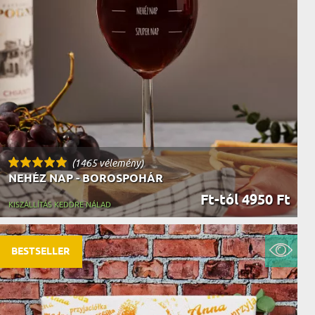
AK
STÁNAK
NEK
LÓNAK
ÓNAK
EK
ZNAK
ŐDŐNEK
(1465 vélemény)
NEHÉZ NAP - BOROSPOHÁR
Ft-tól 4950 Ft
KISZÁLLÍTÁS KEDDRE NÁLAD
BESTSELLER