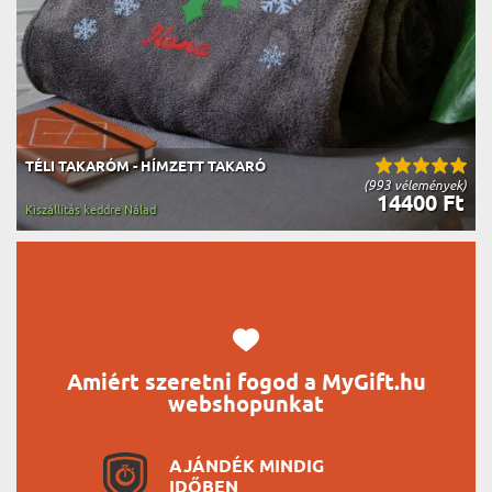
TÉLI TAKARÓM - HÍMZETT TAKARÓ
(993 vélemények)
14400 Ft
Kiszállítás keddre Nálad
Amiért szeretni fogod a MyGift.hu
webshopunkat
AJÁNDÉK MINDIG
IDŐBEN