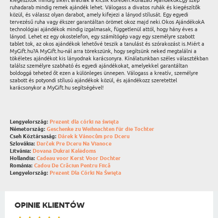
kiegészítők mindig sikert aratnak a kicsik körében.Ruházati AjándékokEgy szép
ruhadarab mindig remek ajándék lehet. Válogass a divatos ruhák és kiegészítők
közül, és válassz olyan darabot, amely kifejezi a lányod stílusát. Egy egyedi
tervezésű ruha vagy ékszer garantáltan örömet okoz majd neki.Okos AjándékokA
technológiai ajándékok mindig izgalmasak, függetlenül attól, hogy hány éves a
lányod. Lehet ez egy okostelefon, egy számítógép vagy egy személyre szabott
tablet tok, az okos ajándékok lehetővé teszik a tanulást és szórakozást is.Miért a
MyGift.hu?A MyGift.hu-nál arra törekszünk, hogy segítsünk neked megtalálni a
tökéletes ajándékot kis lányodnak karácsonyra. Kínálatunkban széles választékban
találsz személyre szabható és egyedi ajándékokat, amelyekkel garantáltan
boldoggá teheted őt ezen a különleges ünnepen. Válogass a kreatív, személyre
szabott és potyondi stílusú ajándékok közül, és ajándékozz szeretettel
karácsonykor a MyGift.hu segítségével!
Lengyelország:
Prezent dla córki na święta
Németország:
Geschenke zu Weihnachten für die Tochter
Cseh Köztársaság:
Dárek k Vánocům pro Dceru
Szlovákia:
Darček Pre Dceru Na Vianoce
Litvánia:
Dovana Dukrai Kalėdoms
Hollandia:
Cadeau voor Kerst Voor Dochter
Románia:
Cadou De Crăciun Pentru Fiică
Lengyelország:
Prezent Dla Córki Na Święta
OPINIE KLIENTÓW