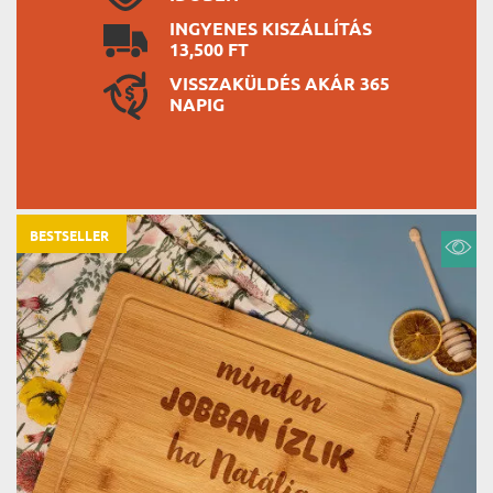
INGYENES KISZÁLLÍTÁS
13,500 FT
VISSZAKÜLDÉS AKÁR 365
NAPIG
BESTSELLER