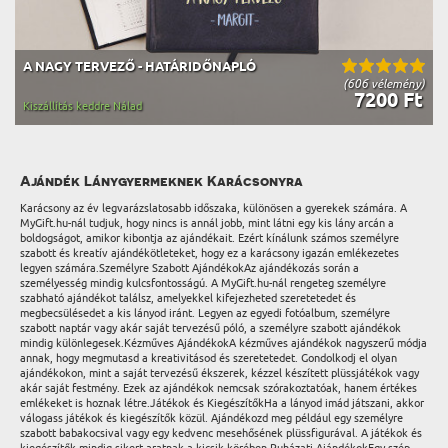
A NAGY TERVEZŐ - HATÁRIDŐNAPLÓ
(606 vélemény)
7200 Ft
Kiszállítás keddre Nálad
Ajándék Lánygyermeknek Karácsonyra
Karácsony az év legvarázslatosabb időszaka, különösen a gyerekek számára. A
MyGift.hu-nál tudjuk, hogy nincs is annál jobb, mint látni egy kis lány arcán a
boldogságot, amikor kibontja az ajándékait. Ezért kínálunk számos személyre
szabott és kreatív ajándékötleteket, hogy ez a karácsony igazán emlékezetes
legyen számára.Személyre Szabott AjándékokAz ajándékozás során a
személyesség mindig kulcsfontosságú. A MyGift.hu-nál rengeteg személyre
szabható ajándékot találsz, amelyekkel kifejezheted szeretetedet és
megbecsülésedet a kis lányod iránt. Legyen az egyedi fotóalbum, személyre
szabott naptár vagy akár saját tervezésű póló, a személyre szabott ajándékok
mindig különlegesek.Kézműves AjándékokA kézműves ajándékok nagyszerű módja
annak, hogy megmutasd a kreativitásod és szeretetedet. Gondolkodj el olyan
ajándékokon, mint a saját tervezésű ékszerek, kézzel készített plüssjátékok vagy
akár saját festmény. Ezek az ajándékok nemcsak szórakoztatóak, hanem értékes
emlékeket is hoznak létre.Játékok és KiegészítőkHa a lányod imád játszani, akkor
válogass játékok és kiegészítők közül. Ajándékozd meg például egy személyre
szabott babakocsival vagy egy kedvenc mesehősének plüssfigurával. A játékok és