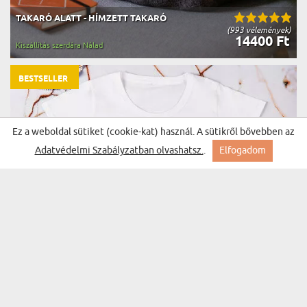
TAKARÓ ALATT - HÍMZETT TAKARÓ
(993 vélemények)
14400 Ft
Kiszállítás szerdára Nálad
BESTSELLER
Ez a weboldal sütiket (cookie-kat) használ. A sütikről bővebben az
Adatvédelmi Szabályzatban olvashatsz.
.
Elfogadom