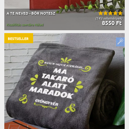
A TE NEVED - BŐR NOTESZ
(143 vélemények)
8550 Ft
Kiszállítás szerdára Nálad
BESTSELLER