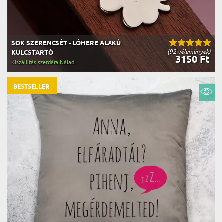
SOK SZERENCSÉT - LÓHERE ALAKÚ
(92 vélemények)
KULCSTARTÓ
3150 Ft
Kiszállítás szerdára Nálad
BESTSELLER