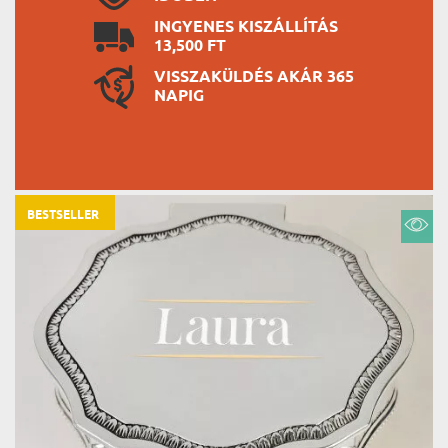
INGYENES KISZÁLLÍTÁS
13,500 FT
VISSZAKÜLDÉS AKÁR 365
NAPIG
BESTSELLER