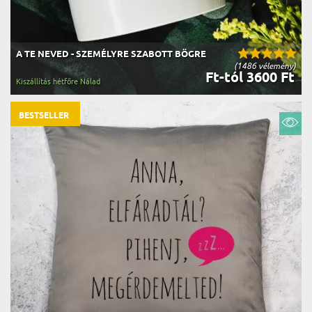
A TE NEVED - SZEMÉLYRE SZABOTT BÖGRE
(1486 vélemény)
Ft-tól 3600 Ft
Kiszállítás hétfőre Nálad
BESTSELLER