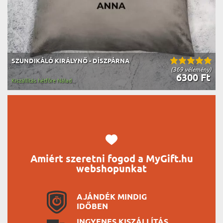
SZUNDIKÁLÓ KIRÁLYNŐ - DÍSZPÁRNA
(369 vélemény)
6300 Ft
Kiszállítás hétfőre Nálad
Amiért szeretni fogod a MyGift.hu
webshopunkat
AJÁNDÉK MINDIG
IDŐBEN
INGYENES KISZÁLLÍTÁS