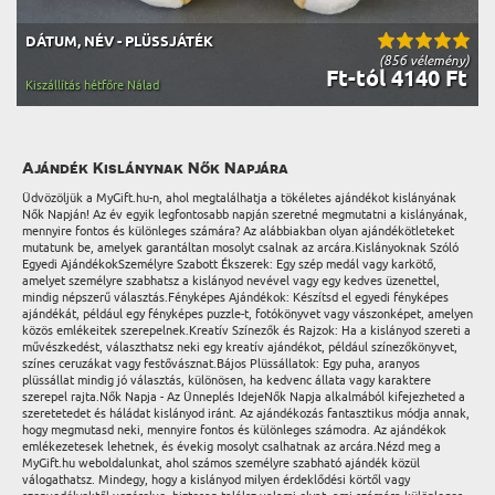
DÁTUM, NÉV - PLÜSSJÁTÉK
(856 vélemény)
Ft-tól 4140 Ft
Kiszállítás hétfőre Nálad
Ajándék Kislánynak Nők Napjára
Üdvözöljük a MyGift.hu-n, ahol megtalálhatja a tökéletes ajándékot kislányának
Nők Napján! Az év egyik legfontosabb napján szeretné megmutatni a kislányának,
mennyire fontos és különleges számára? Az alábbiakban olyan ajándékötleteket
mutatunk be, amelyek garantáltan mosolyt csalnak az arcára.Kislányoknak Szóló
Egyedi AjándékokSzemélyre Szabott Ékszerek: Egy szép medál vagy karkötő,
amelyet személyre szabhatsz a kislányod nevével vagy egy kedves üzenettel,
mindig népszerű választás.Fényképes Ajándékok: Készítsd el egyedi fényképes
ajándékát, például egy fényképes puzzle-t, fotókönyvet vagy vászonképet, amelyen
közös emlékeitek szerepelnek.Kreatív Színezők és Rajzok: Ha a kislányod szereti a
művészkedést, választhatsz neki egy kreatív ajándékot, például színezőkönyvet,
színes ceruzákat vagy festővásznat.Bájos Plüssállatok: Egy puha, aranyos
plüssállat mindig jó választás, különösen, ha kedvenc állata vagy karaktere
szerepel rajta.Nők Napja - Az Ünneplés IdejeNők Napja alkalmából kifejezheted a
szeretetedet és háládat kislányod iránt. Az ajándékozás fantasztikus módja annak,
hogy megmutasd neki, mennyire fontos és különleges számodra. Az ajándékok
emlékezetesek lehetnek, és évekig mosolyt csalhatnak az arcára.Nézd meg a
MyGift.hu weboldalunkat, ahol számos személyre szabható ajándék közül
válogathatsz. Mindegy, hogy a kislányod milyen érdeklődési körtől vagy