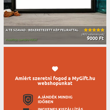
A TE SZAVAD - BEKERETEZETT KÉP FELIRATTAL
(483 vélemények)
9000 Ft
Kiszállítás szerdára Nálad
Amiért szeretni fogod a MyGift.hu
webshopunkat
AJÁNDÉK MINDIG
IDŐBEN
INGYENES KISZÁLLÍTÁS