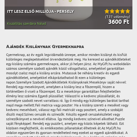
ITT LESZ ELSŐ MILLIÓJA - PERSELY
(131 vélemény)
3600 Ft
Kiszállítás szerdára Nálad
Ajándék Kislánynak Gyermeknapra
Gyermeknap, az év egyik legvidámabb ünnepe, amikor minden kislányt és kisfiút
különleges meglepetésekkel örvendeztetünk meg. Ha keresed az ajándékötleteket
egy kislány számára gyermeknapra, akkor jó helyen jársz. Az MyGift.hu weboldalán
számos személyre szabott ajándék közül válogathatsz, amelyekkel garantáltan
mosolyt csalsz majd a kislány arcára. Mutassuk be néhány kreatív és egyedi
ajándékötletet, amelyekkel elkápráztathatod őt ezen a különleges
napon.Személyre Szabott Ajándékötletek Kislányoknak:Mesekönyv saját névvel:
Rendelj egy mesekönyvet, amelyben a kislány lesz a főszereplő, hiszen a
történetben ő viseli a főszerepet. Ez a mesekönyv garantáltan felejthetetlen
élmény lesz számára.Egyedi plüssállat: Válaszd ki a kedvenc plüssállatát, és
személyre szabott nevet varrattass rá. Így ő mindig egy különleges barátot tarthat
majd maga mellett.Fali matrica vagy poszter: Ha a kislány szereti a meséket vagy
kedvenc mesehőseit, válassz egy fali matricát vagy posztert, amely a szobáját
díszíti majd.Színes ceruzák és színezők: Készíts egyedi ceruzakészletet vagy
színezőkönyvet a nevével ellátva. Így mindig kedvenc színeivel alkothat.Puzzle
saját fényképpel: Rendelj egy puzzle-t, amelyen egy közös képetek látható. Ezt
közösen megfejthetik, és emlékezetes pillanatokat élhetnek át.Az MyGift.hu
oldalon egyszerűen és gyorsan rendelheted meg ezeket az egyedi ajándékokat. A