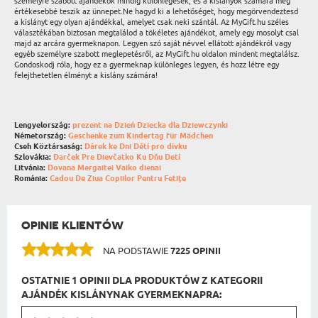
személyre szabott ajándékok mindig különlegesek, és a kislányok számára még
értékesebbé teszik az ünnepet.Ne hagyd ki a lehetőséget, hogy megörvendeztesd
a kislányt egy olyan ajándékkal, amelyet csak neki szántál. Az MyGift.hu széles
választékában biztosan megtalálod a tökéletes ajándékot, amely egy mosolyt csal
majd az arcára gyermeknapon. Legyen szó saját névvel ellátott ajándékról vagy
egyéb személyre szabott meglepetésről, az MyGift.hu oldalon mindent megtalálsz.
Gondoskodj róla, hogy ez a gyermeknap különleges legyen, és hozz létre egy
felejthetetlen élményt a kislány számára!
Lengyelország:
prezent na Dzień Dziecka dla Dziewczynki
Németország:
Geschenke zum Kindertag für Mädchen
Cseh Köztársaság:
Dárek ke Dni Dětí pro dívku
Szlovákia:
Darček Pre Dievčatko Ku Dňu Detí
Litvánia:
Dovana Mergaitei Vaiko dienai
Románia:
Cadou De Ziua Copiilor Pentru Fetițe
OPINIE KLIENTÓW
NA PODSTAWIE
7225 OPINII
OSTATNIE 1 OPINII DLA PRODUKTÓW Z KATEGORII
AJÁNDÉK KISLÁNYNAK GYERMEKNAPRA: