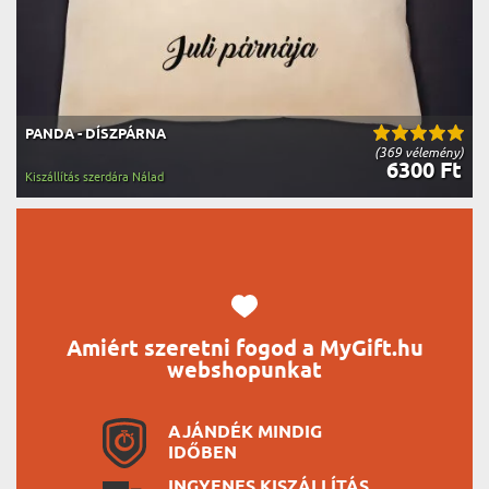
PANDA - DÍSZPÁRNA
(369 vélemény)
6300 Ft
Kiszállítás szerdára Nálad
Amiért szeretni fogod a MyGift.hu
webshopunkat
AJÁNDÉK MINDIG
IDŐBEN
INGYENES KISZÁLLÍTÁS