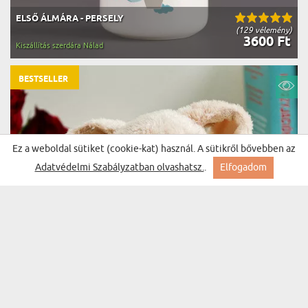
ELSŐ ÁLMÁRA - PERSELY
(129 vélemény)
3600 Ft
Kiszállítás szerdára Nálad
BESTSELLER
Ez a weboldal sütiket (cookie-kat) használ. A sütikről bővebben az
Adatvédelmi Szabályzatban olvashatsz.
.
Elfogadom