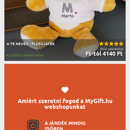
A TE NEVED - PLÜSSJÁTÉK
(856 vélemény)
Ft-tól 4140 Ft
Kiszállítás szerdára Nálad
Amiért szeretni fogod a MyGift.hu
webshopunkat
AJÁNDÉK MINDIG
IDŐBEN