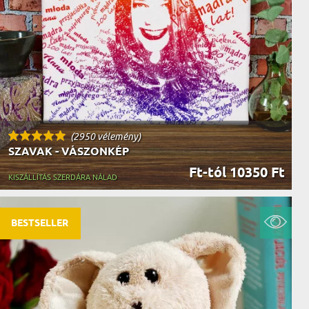
AK
STÁNAK
NEK
LÓNAK
ÓNAK
EK
ZNAK
ŐDŐNEK
(2950 vélemény)
SZAVAK - VÁSZONKÉP
Ft-tól 10350 Ft
KISZÁLLÍTÁS SZERDÁRA NÁLAD
BESTSELLER