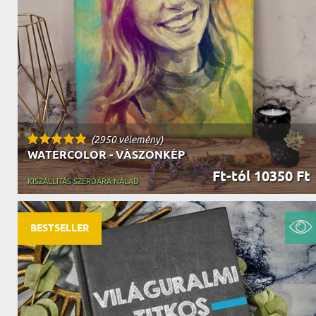
NAGYPAPÁNAK
ÉLELMISZE
APÓSÉKNAK
AZ AJÁND
(2950 vélemény)
WATERCOLOR - VÁSZONKÉP
Ft-tól 10350 Ft
KISZÁLLÍTÁS SZERDÁRA NÁLAD
BESTSELLER