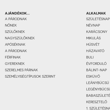
AJÁNDÉKOK...
ALKALMAK
A PÁRODNAK
SZÜLETÉSNAP
NŐNEK
NÉVNAP
SZÜLŐKNEK
KARÁCSONY
NAGYSZÜLŐKNEK
MIKULÁS
APÓSÉKNAK
HÚSVÉT
A PÁRODNAK
HÁZAVATÓ
FÉRFINAK
BULI
GYEREKNEK
ÉVFORDULÓ
SZERELMES PÁRNAK
BÁLINT-NAP
SZEMÉLYISÉGTÍPUSOK SZERINT
ESKÜVŐ
LEÁNYBÚCSÚ
LEGÉNYBÚCS
BABASZÜLET
KERESZTELŐ
1. SZÜLETÉSN