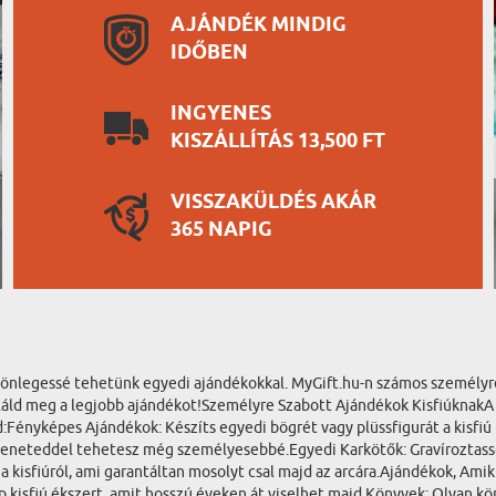
AJÁNDÉK MINDIG
IDŐBEN
INGYENES
KISZÁLLÍTÁS 13,500 FT
VISSZAKÜLDÉS AKÁR
365 NAPIG
különlegessé tehetünk egyedi ajándékokkal. MyGift.hu-n számos személyr
s találd meg a legjobb ajándékot!Személyre Szabott Ajándékok Kisfiúkna
d:Fényképes Ajándékok: Készíts egyedi bögrét vagy plüssfigurát a kisfi
zeneteddel tehetesz még személyesebbé.Egyedi Karkötők: Gravíroztassd 
t a kisfiúról, ami garantáltan mosolyt csal majd az arcára.Ajándékok, A
 kisfiú ékszert, amit hosszú éveken át viselhet majd.Könyvek: Olyan kö