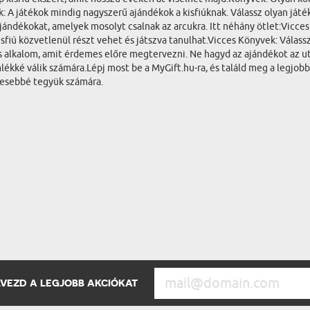
: A játékok mindig nagyszerű ajándékok a kisfiúknak. Válassz olyan játé
ándékokat, amelyek mosolyt csalnak az arcukra. Itt néhány ötlet:Vicces P
isfiú közvetlenül részt vehet és játszva tanulhat.Vicces Könyvek: Válas
s alkalom, amit érdemes előre megtervezni. Ne hagyd az ajándékot az ut
mlékké válik számára.Lépj most be a MyGift.hu-ra, és találd meg a legjo
tesebbé tegyük számára.
ÉLVEZD A LEGJOBB AKCIÓKAT