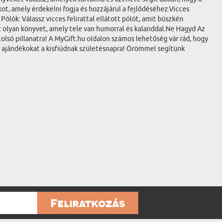
kot, amely érdekelni fogja és hozzájárul a fejlődéséhez.Vicces
ólók: Válassz vicces felirattal ellátott pólót, amit büszkén
sz olyan könyvet, amely tele van humorral és kalanddal.Ne Hagyd Az
olsó pillanatra! A MyGift.hu oldalon számos lehetőség vár rád, hogy
bb ajándékokat a kisfiúdnak születésnapra! Örömmel segítünk
Feliratkozás