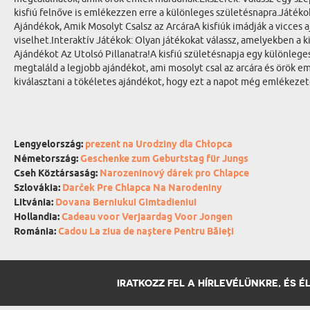
kisfiú felnőve is emlékezzen erre a különleges születésnapra.Játékok
Ajándékok, Amik Mosolyt Csalsz az ArcáraA kisfiúk imádják a vicces aj
viselhet.Interaktív Játékok: Olyan játékokat válassz, amelyekben a k
Ajándékot Az Utolsó Pillanatra!A kisfiú születésnapja egy különlege
megtaláld a legjobb ajándékot, ami mosolyt csal az arcára és örök e
kiválasztani a tökéletes ajándékot, hogy ezt a napot még emlékeze
Lengyelország:
prezent na Urodziny dla Chłopca
Németország:
Geschenke zum Geburtstag für Jungs
Cseh Köztársaság:
Narozeninový dárek pro Chlapce
Szlovákia:
Darček Pre Chlapca Na Narodeniny
Litvánia:
Dovana Berniukui Gimtadieniui
Hollandia:
Cadeau voor Verjaardag Voor Jongen
Románia:
Cadou La ziua de naștere Pentru Băieți
IRATKOZZ FEL A HÍRLEVÉLÜNKRE, ÉS 