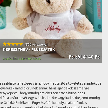
(856 vélemény)
KERESZTNÉV - PLÜSSJÁTÉK
Ft-tól 4140 Ft
KISZÁLLÍTÁS SZERDÁRA NÁLAD
e szabható lehetőség várja, hogy megtaláld a tökéletes ajándékot a
kA gyerekek mindig örülnek annak, ha az ajándékok személyre
ú fényképével, hogy mindig emlékezzen erre a különleges
fel a kisfiú nevét egy szép karkötőre vagy karkötőre, amit mindig
mikre Örökké Emlékezni FogA MyGift.hu-n olyan ajándékok is
nyveket válassz, amelyek tartalma és üzenete segít abban, hogy a