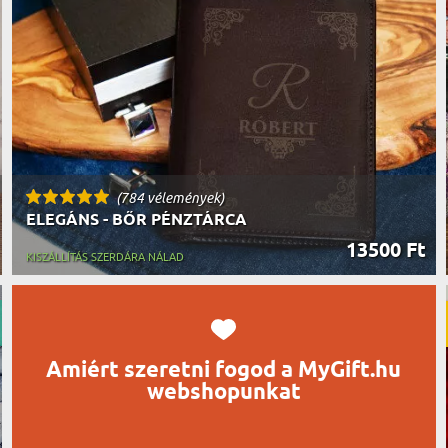
UTAZÓN
BICIKLI
REK
IDŐSEBB
SPORTO
ÉK VONÁSAI
TŰZOLT
FŐNÖKN
HORGÁS
VICCEL
(784 vélemények)
ELEGÁNS - BŐR PÉNZTÁRCA
13500 Ft
KISZÁLLÍTÁS SZERDÁRA NÁLAD
Amiért szeretni fogod a MyGift.hu
webshopunkat