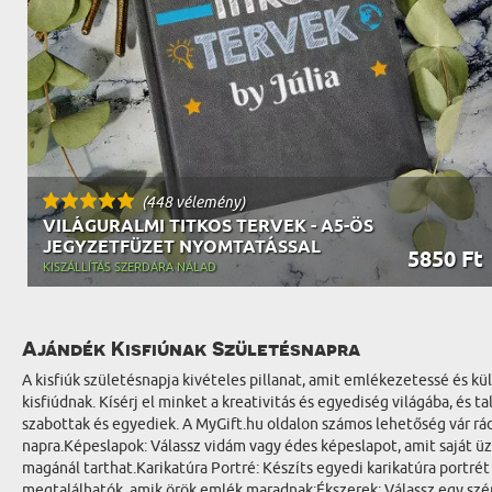
(448 vélemény)
VILÁGURALMI TITKOS TERVEK - A5-ÖS
JEGYZETFÜZET NYOMTATÁSSAL
5850 Ft
KISZÁLLÍTÁS SZERDÁRA NÁLAD
Ajándék Kisfiúnak Születésnapra
A kisfiúk születésnapja kivételes pillanat, amit emlékezetessé és 
kisfiúdnak. Kísérj el minket a kreativitás és egyediség világába, é
szabottak és egyediek. A MyGift.hu oldalon számos lehetőség vár rá
napra.Képeslapok: Válassz vidám vagy édes képeslapot, amit saját ü
magánál tarthat.Karikatúra Portré: Készíts egyedi karikatúra portré
megtalálhatók, amik örök emlék maradnak:Ékszerek: Válassz egy szép