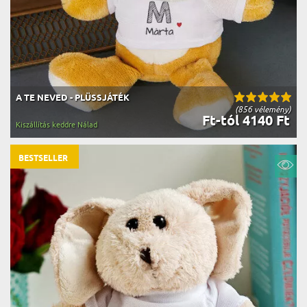
A TE NEVED - PLÜSSJÁTÉK
(856 vélemény)
Ft-tól 4140 Ft
Kiszállítás keddre Nálad
BESTSELLER