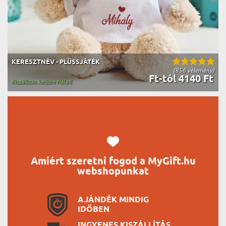
KERESZTNÉV - PLÜSSJÁTÉK
(856 vélemény)
Ft-tól 4140 Ft
Kiszállítás keddre Nálad
Amiért szeretni fogod a MyGift.hu
webshopunkat
AJÁNDÉK MINDIG
IDŐBEN
INGYENES KISZÁLLÍTÁS