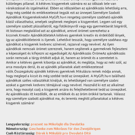
különleges pillanat. A kétéves kisgyerekek számára ez az időszak tele van
várakozással és izgalmakkal. Ebben az időszakban az ajándékozás lehetőség arra,
hogy még szebbé és emlékezetessé tegyük ezt az ünnepet.Személyre Szabott
Ajándékok KisgyerekeknekA MyGift.hu-n rengeteg személyre szabható ajándék
közül választhatsz, amelyek segítenek meglepni a kisgyereket. Legyen szó egy
személyre szabott plüssállatról, egy fotókönyvről vagy egy gyermekbarát bögréről,
itt biztosan megtalálod azt az ajándékot, amivel örömet szerezhetsz a
kicsinek.Kreatív AjándékötletekA kétéves gyerekek kreatív és érdeklődő lények,
így az ajándékötleteink is ilyenek. Lehetővé tesszük, hogy személyre szabhass egy
ajándékot a kisgyerek kedvenc színeivel, rajzaival vagy nevével. Az ilyen
ajándékok nemcsak örömet szereznek, hanem segítenek a gyermeknek fejleszteni
a képességeit és kifejezni az egyediségét.Az Ajándékozás ÖrömeAz ajándékozás
során nemcsak a tárgy értékét adjuk át, hanem az örömöt és a szeretetet is.
Amikor a kétéves gyerek kibontja az ajándékot, és meglátja, hogy az neki szól, az
arca mosolyra derül, és az ajándék pillanatok alatt emlékezetessé
válik.ÖsszegzésAz ajándék kétéves gyereknek Mikulásra remek módja annak,
hogy meglepd a kicsit és még szebbé tedd az ünnepüket. A MyGift.hu-n található
ajándékok széles választékát kínáljuk, és lehetőséged van személyre szabni
azokat a gyermek kedvenc témájával vagy nevével. Használd ki ezt az alkalmat
arra, hogy mosolyt csalj a kisgyerek arcára és felejthetetlenné tedd az ünnepüket.
Az ajándékozás itt kezdődik, de az emlékek és az öröm örökké tartanak. Válassz
egy személyre szabott ajándékot ma, és teremts meghitt pillanatokat a kétéves
kisgyerek számára!
Lengyelország:
prezent na Mikołajki dla Dwulatka
Németország:
Geschenke zum Nikolaus für den Zweijährigen
Cseh Köztársaság:
Dárek k Mikuláši pro Dvouleté Dítě