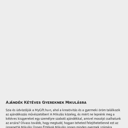
Ajándék Kétéves Gyereknek Mikulásra
Szia és üdvözöljük a MyGift.hu-n, ahol a kreativitás és a gyermeki öröm találkozik
az ajándékozás művészetében! A Mikulás közeleg, és miért ne lepnénk meg a
kétéves kisgyereket egy személyre szabott ajándékkal, amivel mosolyt csalhatunk
az arcára? Olvass tovább, hogy megtudd, hogyan teheted felejthetetlenné ezt az
ünnepet!A Mikulás Ünnep ÉrtékeA Mikulás ünnep minden gyermek számára