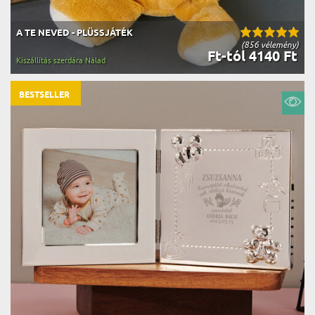
A TE NEVED - PLÜSSJÁTÉK
(856 vélemény)
Ft-tól 4140 Ft
Kiszállítás szerdára Nálad
BESTSELLER