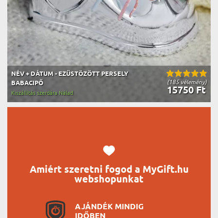
NÉV + DÁTUM - EZÜSTÖZÖTT PERSELY
(185 vélemény)
BABACIPŐ
15750 Ft
Kiszállítás szerdára Nálad
Amiért szeretni fogod a MyGift.hu
webshopunkat
AJÁNDÉK MINDIG
IDŐBEN