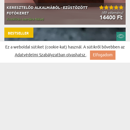
KERESZTELŐD ALKALMÁBÓL - EZÜSTÖZÖTT
(49 vélemény)
FOTÓKERET
14400 Ft
Kiszállítás szerdára Nálad
BESTSELLER
Ez a weboldal sütiket (cookie-kat) használ. A sütikről bővebben az
Adatvédelmi Szabályzatban olvashatsz.
.
Elfogadom