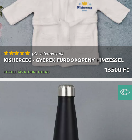
(22 vélemények)
KISHERCEG - GYEREK FÜRDŐKÖPENY HÍMZÉSSEL
13500 Ft
KISZÁLLÍTÁS KEDDRE NÁLAD