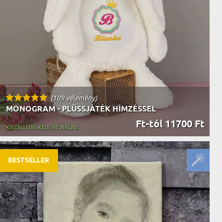
AK
STÁNAK
NEK
LÓNAK
ÓNAK
EK
ZNAK
ŐDŐNEK
(109 vélemény)
MONOGRAM - PLÜSSJÁTÉK HÍMZÉSSEL
Ft-tól 11700 Ft
KISZÁLLÍTÁS KEDDRE NÁLAD
BESTSELLER