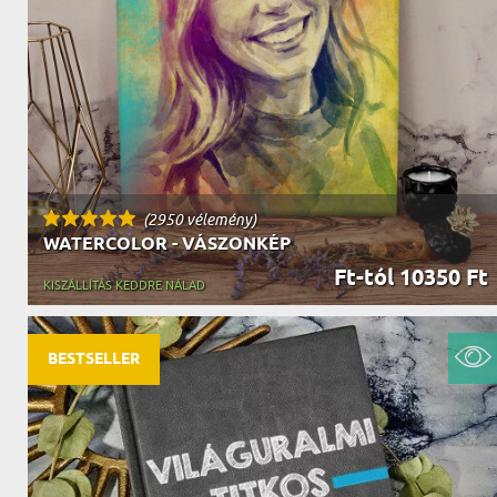
NAGYPAPÁNAK
ÉLELMISZE
APÓSÉKNAK
AZ AJÁND
(2950 vélemény)
WATERCOLOR - VÁSZONKÉP
Ft-tól 10350 Ft
KISZÁLLÍTÁS KEDDRE NÁLAD
BESTSELLER