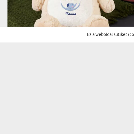
Ez a weboldal sütiket (c
(109 vélemény)
PLÜSS HAVER - PLÜSSJÁTÉK HÍMZÉSSEL
Ft-tól 11700 Ft
KISZÁLLÍTÁS KEDDRE NÁLAD
BESTSELLER