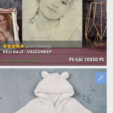
(2950 vélemény)
KÉZI RAJZ - VÁSZONKÉP
Ft-tól 10350 Ft
KISZÁLLÍTÁS KEDDRE NÁLAD