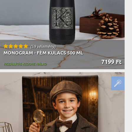
(59 vélemény)
MONOGRAM - FÉM KULACS 500 ML
7199 Ft
KISZÁLLÍTÁS KEDDRE NÁLAD