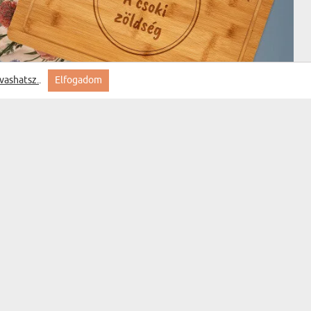
vashatsz.
.
Elfogadom
(430 vélemény)
A CSOKI ZÖLDSÉG - GRAVÍROZOTT BAMBUSZ
VÁGÓDESZKA
9000 Ft
KISZÁLLÍTÁS KEDDRE NÁLAD
BESTSELLER