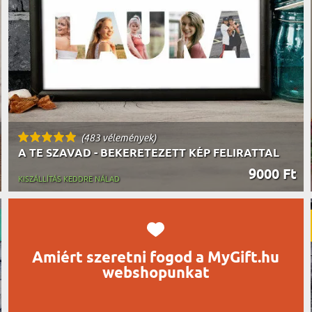
UTAZÓN
BICIKLI
REK
IDŐSEBB
SPORTO
ÉK VONÁSAI
TŰZOLT
FŐNÖKN
HORGÁS
VICCEL
(483 vélemények)
A TE SZAVAD - BEKERETEZETT KÉP FELIRATTAL
9000 Ft
KISZÁLLÍTÁS KEDDRE NÁLAD
Amiért szeretni fogod a MyGift.hu
webshopunkat