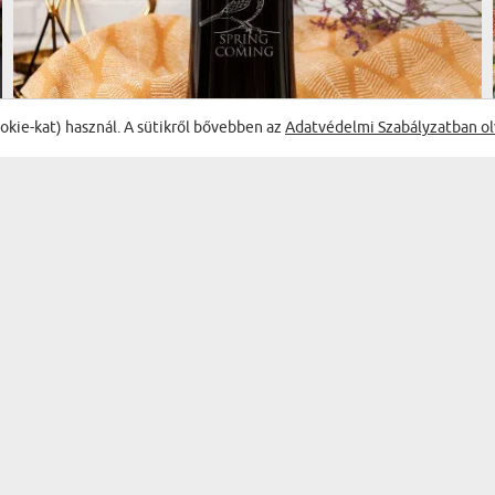
ookie-kat) használ. A sütikről bővebben az
Adatvédelmi Szabályzatban ol
(265 vélemény)
SPRING IS COMING - GRAVÍROZOTT KULACS
6840 Ft
KISZÁLLÍTÁS KEDDRE NÁLAD