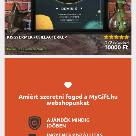
KISGYERMEK - CSILLAGTÉRKÉP
(170 vélemény)
10000 Ft
Kiszállítás szerdára Nálad
Amiért szeretni fogod a MyGift.hu
webshopunkat
AJÁNDÉK MINDIG
IDŐBEN
INGYENES KISZÁLLÍTÁS