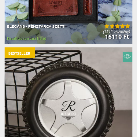
ELEGÁNS - PÉNZTÁRCA SZETT
(1512 vélemény)
16110 Ft
Kiszállítás szerdára Nálad
BESTSELLER