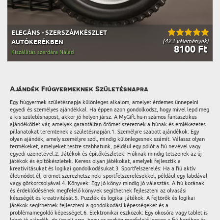
ELEGÁNS - SZERSZÁMKÉSZLET
(423 vélemények)
AUTÓKERÉKBEN
8100 Ft
Kiszállítás szerdára Nálad
Ajándék Fiúgyermeknek Születésnapra
Egy fiúgyermek születésnapja különleges alkalom, amelyet érdemes ünnepelni
egyedi és személyes ajándékkal. Ha éppen azon gondolkodsz, hogy mivel lepd meg
a kis születésnapost, akkor jó helyen jársz. A MyGift.hu-n számos fantasztikus
ajándékötlet vár, amelyek garantáltan örömet szereznek a fiúnak és emlékezetes
pillanatokat teremtenek a születésnapján.1. Személyre szabott ajándékok: Egy
olyan ajándék, amely személyre szól, mindig különlegesnek számít. Válassz olyan
termékeket, amelyeket testre szabhatunk, például egy pólót a fiú nevével vagy
egyedi üzenetével.2. Játékok és építőkészletek: Fiúknak mindig tetszenek az új
játékok és építőkészletek. Keress olyan játékokat, amelyek fejlesztik a
kreativitásukat és logikai gondolkodásukat.3. Sportfelszerelés: Ha a fiú aktív
életmódot él, örömet szerezhetsz neki sportfelszerelésekkel, például egy labdával
vagy görkorcsolyával.4. Könyvek: Egy jó könyv mindig jó választás. A fiú korának
és érdeklődésének megfelelő könyvek segíthetnek fejleszteni az olvasási
készségét és kreativitását.5. Puzzlék és logikai játékok: A fejtörők és logikai
játékok segíthetnek fejleszteni a gondolkodási képességeket és a
problémamegoldó képességet.6. Elektronikai eszközök: Egy okosóra vagy tablet is