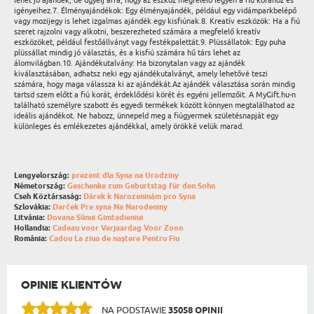
lehet jó ajándék, de ügyelj arra, hogy az eszköz megfelelő legyen a fiú korához és
igényeihez.7. Élményajándékok: Egy élményajándék, például egy vidámparkbelépő
vagy mozijegy is lehet izgalmas ajándék egy kisfiúnak.8. Kreatív eszközök: Ha a fiú
szeret rajzolni vagy alkotni, beszerezheted számára a megfelelő kreatív
eszközöket, például festőállványt vagy festékpalettát.9. Plüssállatok: Egy puha
plüssállat mindig jó választás, és a kisfiú számára hű társ lehet az
álomvilágban.10. Ajándékutalvány: Ha bizonytalan vagy az ajándék
kiválasztásában, adhatsz neki egy ajándékutalványt, amely lehetővé teszi
számára, hogy maga válassza ki az ajándékát.Az ajándék választása során mindig
tartsd szem előtt a fiú korát, érdeklődési körét és egyéni jellemzőit. A MyGift.hu-n
található személyre szabott és egyedi termékek között könnyen megtalálhatod az
ideális ajándékot. Ne habozz, ünnepeld meg a fiúgyermek születésnapját egy
különleges és emlékezetes ajándékkal, amely örökké velük marad.
Lengyelország:
prezent dla Syna na Urodziny
Németország:
Geschenke zum Geburtstag für den Sohn
Cseh Köztársaság:
Dárek k Narozeninám pro Syna
Szlovákia:
Darček Pre syna Na Narodeniny
Litvánia:
Dovana Sūnui Gimtadieniui
Hollandia:
Cadeau voor Verjaardag Voor Zoon
Románia:
Cadou La ziua de naștere Pentru Fiu
OPINIE KLIENTÓW
NA PODSTAWIE
35058 OPINII