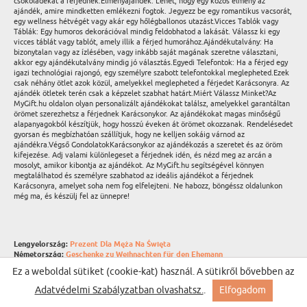
csokoládékat a férjednek.Élményajándék: Lehet, hogy egy közös élmény az
ajándék, amire mindketten emlékezni fogtok. Jegyezz be egy romantikus vacsorát,
egy wellness hétvégét vagy akár egy hőlégballonos utazást.Vicces Tablók vagy
Táblák: Egy humoros dekorációval mindig feldobhatod a lakását. Válassz ki egy
vicces táblát vagy tablót, amely illik a férjed humorához.Ajándékutalvány: Ha
bizonytalan vagy az ízlésében, vagy inkább saját magának szeretne választani,
akkor egy ajándékutalvány mindig jó választás.Egyedi Telefontok: Ha a férjed egy
igazi technológiai rajongó, egy személyre szabott telefontokkal meglepheted.Ezek
csak néhány ötlet azok közül, amelyekkel meglepheted a férjedet Karácsonyra. Az
ajándék ötletek terén csak a képzelet szabhat határt.Miért Válassz Minket?Az
MyGift.hu oldalon olyan personalizált ajándékokat találsz, amelyekkel garantáltan
örömet szerezhetsz a férjednek Karácsonykor. Az ajándékokat magas minőségű
alapanyagokból készítjük, hogy hosszú éveken át örömet okozzanak. Rendelésedet
gyorsan és megbízhatóan szállítjuk, hogy ne kelljen sokáig várnod az
ajándékra.Végső GondolatokKarácsonykor az ajándékozás a szeretet és az öröm
kifejezése. Adj valami különlegeset a férjednek idén, és nézd meg az arcán a
mosolyt, amikor kibontja az ajándékot. Az MyGift.hu segítségével könnyen
megtalálhatod és személyre szabhatod az ideális ajándékot a férjednek
Karácsonyra, amelyet soha nem fog elfelejteni. Ne habozz, böngéssz oldalunkon
még ma, és készülj fel az ünnepre!
Lengyelország:
Prezent Dla Męża Na Święta
Németország:
Geschenke zu Weihnachten für den Ehemann
Cseh Köztársaság:
Dárek k Vánocům pro Manžela
Ez a weboldal sütiket (cookie-kat) használ. A sütikről bővebben az
Szlovákia:
Darček Pre Manžela Na Vianoce
Litvánia:
Dovana Vyrui Kalėdoms
Adatvédelmi Szabályzatban olvashatsz.
.
Elfogadom
Hollandia:
Cadeau voor Kerst Voor Echtgenoot
Románia:
Cadou De Crăciun Pentru Soț