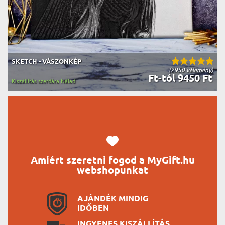
SKETCH - VÁSZONKÉP
(2950 vélemény)
Ft-tól 9450 Ft
Kiszállítás szerdára Nálad
Amiért szeretni fogod a MyGift.hu
webshopunkat
AJÁNDÉK MINDIG
IDŐBEN
INGYENES KISZÁLLÍTÁS