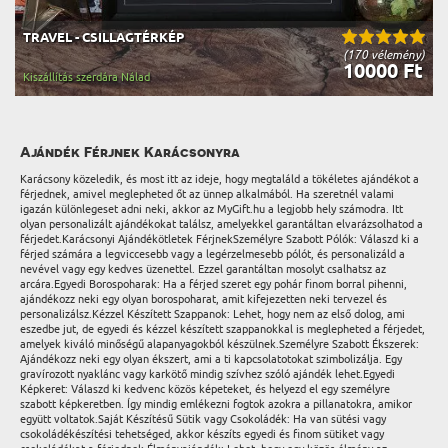
TRAVEL - CSILLAGTÉRKÉP
(170 vélemény)
10000 Ft
Kiszállítás szerdára Nálad
Ajándék Férjnek Karácsonyra
Karácsony közeledik, és most itt az ideje, hogy megtaláld a tökéletes ajándékot a
férjednek, amivel meglepheted őt az ünnep alkalmából. Ha szeretnél valami
igazán különlegeset adni neki, akkor az MyGift.hu a legjobb hely számodra. Itt
olyan personalizált ajándékokat találsz, amelyekkel garantáltan elvarázsolhatod a
férjedet.Karácsonyi Ajándékötletek FérjnekSzemélyre Szabott Pólók: Válaszd ki a
férjed számára a legviccesebb vagy a legérzelmesebb pólót, és personalizáld a
nevével vagy egy kedves üzenettel. Ezzel garantáltan mosolyt csalhatsz az
arcára.Egyedi Borospoharak: Ha a férjed szeret egy pohár finom borral pihenni,
ajándékozz neki egy olyan borospoharat, amit kifejezetten neki tervezel és
personalizálsz.Kézzel Készített Szappanok: Lehet, hogy nem az első dolog, ami
eszedbe jut, de egyedi és kézzel készített szappanokkal is meglepheted a férjedet,
amelyek kiváló minőségű alapanyagokból készülnek.Személyre Szabott Ékszerek:
Ajándékozz neki egy olyan ékszert, ami a ti kapcsolatotokat szimbolizálja. Egy
gravírozott nyaklánc vagy karkötő mindig szívhez szóló ajándék lehet.Egyedi
Képkeret: Válaszd ki kedvenc közös képeteket, és helyezd el egy személyre
szabott képkeretben. Így mindig emlékezni fogtok azokra a pillanatokra, amikor
együtt voltatok.Saját Készítésű Sütik vagy Csokoládék: Ha van sütési vagy
csokoládékészítési tehetséged, akkor készíts egyedi és finom sütiket vagy