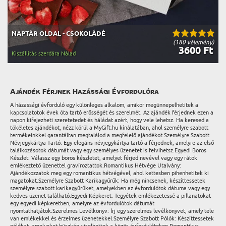
NAPTÁR OLDAL - CSOKOLÁDÉ
(180 vélemény)
3600 Ft
Kiszállítás szerdára Nálad
Ajándék Férjnek Hazássági Évfordulóra
A házassági évforduló egy különleges alkalom, amikor megünnepelhetitek a
kapcsolatotok évek óta tartó erősségét és szerelmét. Az ajándék férjednek ezen a
napon kifejezheti szeretetedet és háládat azért, hogy vele lehetsz. Ha keresed a
tökéletes ajándékot, nézz körül a MyGift.hu kínálatában, ahol személyre szabott
termékeinkkel garantáltan megtalálod a megfelelő ajándékot.Személyre Szabott
Névjegykártya Tartó: Egy elegáns névjegykártya tartó a férjednek, amelyre az első
találkozásotok dátumát vagy egy személyes üzenetet is felvihetsz.Egyedi Boros
Készlet: Válassz egy boros készletet, amelyet férjed nevével vagy egy rátok
emlékeztető üzenettel gravíroztattok.Romantikus Hétvége Utalvány:
Ajándékozzatok meg egy romantikus hétvégével, ahol kettesben pihenhetitek ki
magatokat.Személyre Szabott Karikagyűrűk: Ha még nincsenek, készíttessetek
személyre szabott karikagyűrűket, amelyekben az évfordulótok dátuma vagy egy
kedves üzenet található.Egyedi Képkeret: Tegyétek emlékezetessé a pillanatokat
egy egyedi képkeretben, amelyre az évfordulótok dátumát
nyomtathatjátok.Szerelmes Levélkönyv: Írj egy szerelmes levélkönyvet, amely tele
van emlékekkel és érzelmes üzenetekkel.Személyre Szabott Pólók: Készíttessetek