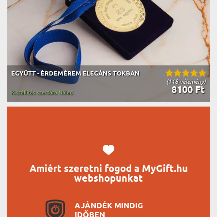
EGYÜTT - ÉRDEMÉREM ELEGÁNS TOKBAN
(118 vélemény)
8100 Ft
Kiszállítás szerdára Nálad
Amiért szeretni fogod a MyGift.hu
webshopunkat
AJÁNDÉK MINDIG
IDŐBEN