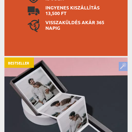
INGYENES KISZÁLLÍTÁS
13,500 FT
VISSZAKÜLDÉS AKÁR 365
NAPIG
BESTSELLER