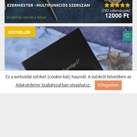
EZERMESTER - MULTIFUNKCIÓS SZERSZÁM
(342 vélemények)
12000 Ft
Kiszállítás szerdára Nálad
BESTSELLER
Ez a weboldal sütiket (cookie-kat) használ. A sütikről bővebben az
Adatvédelmi Szabályzatban olvashatsz.
.
Elfogadom
MONOGRAM 2 - PÉNZTÁRCA SZETT