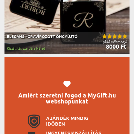
ELEGÁNS - GRAVÍROZOTT ÖNGYÚJTÓ
(848 vélemény)
8000 Ft
Kiszállítás szerdára Nálad
Amiért szeretni fogod a MyGift.hu
webshopunkat
AJÁNDÉK MINDIG
IDŐBEN
INGYENES KISZÁLLÍTÁS