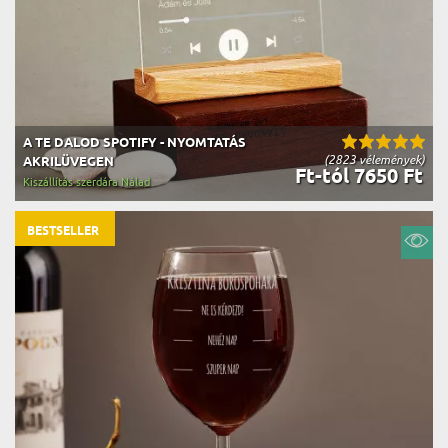
A TE DALOD SPOTIFY - NYOMTATÁS
(2823 vélemények)
AKRILÜVEGEN
Ft-tól 7650 Ft
Kiszállítás szerdára Nálad
BESTSELLER