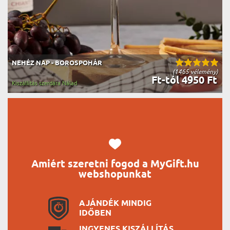
NEHÉZ NAP - BOROSPOHÁR
(1465 vélemény)
Ft-tól 4950 Ft
Kiszállítás szerdára Nálad
Amiért szeretni fogod a MyGift.hu
webshopunkat
AJÁNDÉK MINDIG
IDŐBEN
INGYENES KISZÁLLÍTÁS