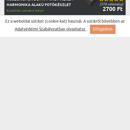
(319 vélemény)
HARMONIKA ALAKÚ FOTÓKÉSZLET
2700 Ft
Kiszállítás szerdára Nálad
Ez a weboldal sütiket (cookie-kat) használ. A sütikről bővebben az
BESTSELLER
Adatvédelmi Szabályzatban olvashatsz.
.
Elfogadom
SAJÁT TERVEZETED - ÜVEGLAP NYOMTATÁS
(286 vélemény)
AKRILÜVEGEN LED BÁZISSAL