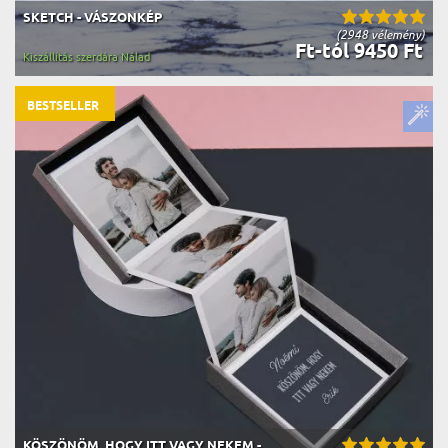
SKETCH - VÁSZONKÉP
(2948 vélemény)
Ft-tól 9450 Ft
Kiszállítás szerdára Nálad
BESTSELLER
KÖSZÖNÖM, HOGY ITT VAGY NEKEM -