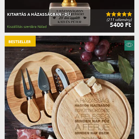
KITARTÁS A HÁZASSÁGBAN - DÍJ
(211 vélemény)
5400 Ft
Kiszállítás szerdára Nálad
BESTSELLER