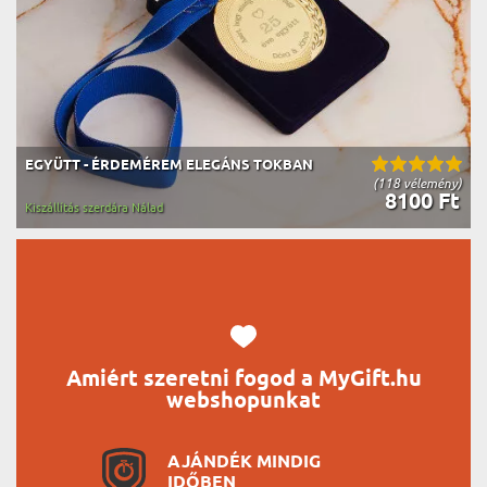
EGYÜTT - ÉRDEMÉREM ELEGÁNS TOKBAN
(118 vélemény)
8100 Ft
Kiszállítás szerdára Nálad
Amiért szeretni fogod a MyGift.hu
webshopunkat
AJÁNDÉK MINDIG
IDŐBEN