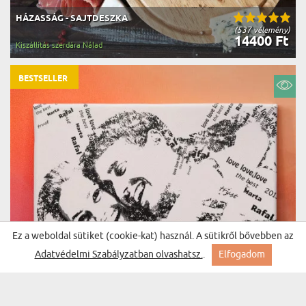
HÁZASSÁG - SAJTDESZKA
(537 vélemény)
14400 Ft
Kiszállítás szerdára Nálad
BESTSELLER
Ez a weboldal sütiket (cookie-kat) használ. A sütikről bővebben az
Adatvédelmi Szabályzatban olvashatsz.
.
Elfogadom