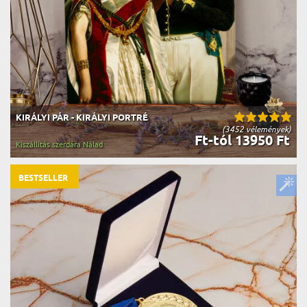
KIRÁLYI PÁR - KIRÁLYI PORTRÉ
(3452 vélemények)
Ft-tól 13950 Ft
Kiszállítás szerdára Nálad
BESTSELLER