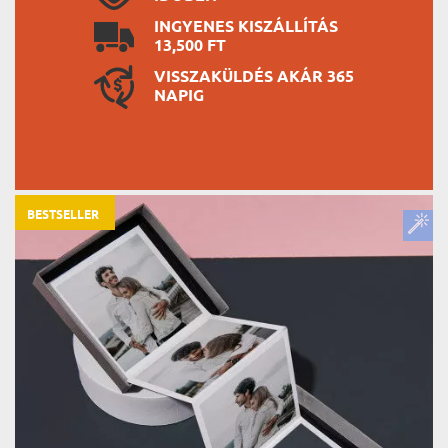
INGYENES KISZÁLLÍTÁS
13,500 FT
VISSZAKÜLDÉS AKÁR 365
NAPIG
BESTSELLER