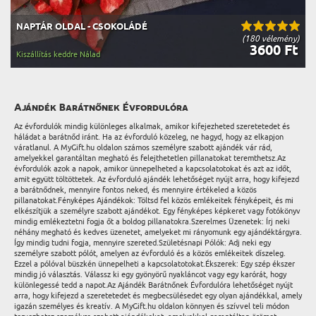
NAPTÁR OLDAL - CSOKOLÁDÉ
(180 vélemény)
3600 Ft
Kiszállítás keddre Nálad
Ajándék Barátnőnek Évfordulóra
Az évfordulók mindig különleges alkalmak, amikor kifejezheted szeretetedet és
háládat a barátnőd iránt. Ha az évforduló közeleg, ne hagyd, hogy az elkapjon
váratlanul. A MyGift.hu oldalon számos személyre szabott ajándék vár rád,
amelyekkel garantáltan megható és felejthetetlen pillanatokat teremthetsz.Az
évfordulók azok a napok, amikor ünnepelheted a kapcsolatotokat és azt az időt,
amit együtt töltöttetek. Az évforduló ajándék lehetőséget nyújt arra, hogy kifejezd
a barátnődnek, mennyire fontos neked, és mennyire értékeled a közös
pillanatokat.Fényképes Ajándékok: Töltsd fel közös emlékeitek fényképeit, és mi
elkészítjük a személyre szabott ajándékot. Egy fényképes képkeret vagy fotókönyv
mindig emlékeztetni fogja őt a boldog pillanatokra.Szerelmes Üzenetek: Írj neki
néhány megható és kedves üzenetet, amelyeket mi rányomunk egy ajándéktárgyra.
Így mindig tudni fogja, mennyire szereted.Születésnapi Pólók: Adj neki egy
személyre szabott pólót, amelyen az évforduló és a közös emlékeitek díszeleg.
Ezzel a pólóval büszkén ünnepelheti a kapcsolatotokat.Ékszerek: Egy szép ékszer
mindig jó választás. Válassz ki egy gyönyörű nyakláncot vagy egy karórát, hogy
különlegessé tedd a napot.Az Ajándék Barátnőnek Évfordulóra lehetőséget nyújt
arra, hogy kifejezd a szeretetedet és megbecsülésedet egy olyan ajándékkal, amely
igazán személyes és kreatív. A MyGift.hu oldalon könnyen és szívvel teli módon