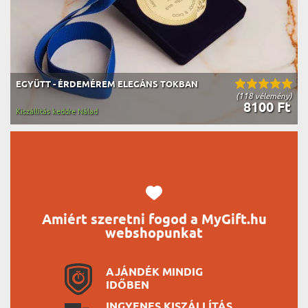
EGYÜTT - ÉRDEMÉREM ELEGÁNS TOKBAN
(118 vélemény)
8100 Ft
Kiszállítás keddre Nálad
Amiért szeretni fogod a MyGift.hu
webshopunkat
AJÁNDÉK MINDIG
IDŐBEN
INGYENES KISZÁLLÍTÁS