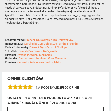
tervezhetsz személyre szabott ajándékokat, amelyekkel garantáltan örömet
szerezhetsz a barátnődnek.Ne habozz tovább! Nézd meg a MyGift.hu kínálatát, és
kezdd el tervezni az Ajándékot Barátnőnek Évfordulóra! Ne felejtsd el, hogy a
személyre szabott ajándékokkal az évforduló még felejthetetlenebbé válik.
Ajándékozz szeretetet és emlékezetes pillanatokat, és hagyd, hogy egy kreatív
ajándék fejezze ki az érzéseidet. Hajrá, tervezd meg most a tökéletes évfordulós
meglepetést a barátnődnek!
Lengyelország:
Prezent Na Rocznicę Dla Dziewczyny
Németország:
Geschenke zum Jahrestag für die Freundin
Cseh Köztársaság:
Dárek k Výroči pro Přítelkyni
Szlovákia:
Darček Pre Dievča Na Výročie
Litvánia:
Dovana Merginai Metinėms
Hollandia:
Cadeau voor Jubileum Voor Vriendin
Románia:
Cadou La Aniversare Pentru Iubită
OPINIE KLIENTÓW
NA PODSTAWIE
29300 OPINII
OSTATNIE 1 OPINII DLA PRODUKTÓW Z KATEGORII
AJÁNDÉK BARÁTNŐNEK ÉVFORDULÓRA: