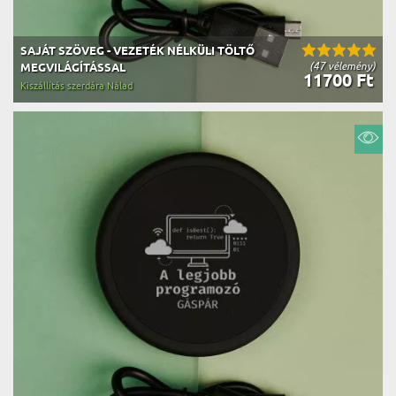
SAJÁT SZÖVEG - VEZETÉK NÉLKÜLI TÖLTŐ
(47 vélemény)
MEGVILÁGÍTÁSSAL
11700 Ft
Kiszállítás szerdára Nálad