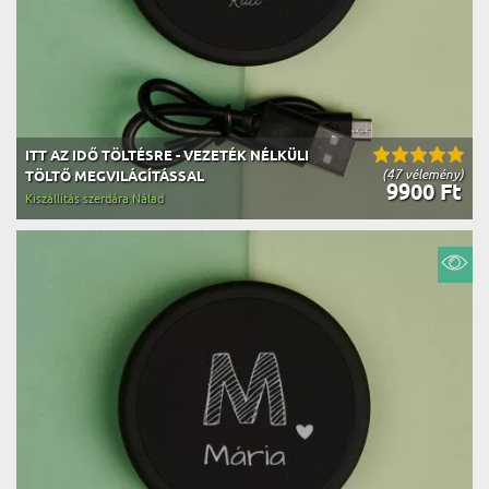
ITT AZ IDŐ TÖLTÉSRE - VEZETÉK NÉLKÜLI
(47 vélemény)
TÖLTŐ MEGVILÁGÍTÁSSAL
9900 Ft
Kiszállítás szerdára Nálad