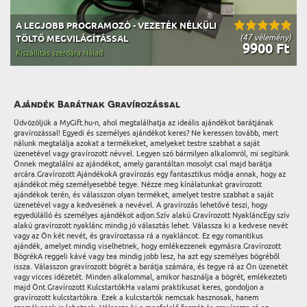
A LEGJOBB PROGRAMOZÓ - VEZETÉK NÉLKÜLI
(47 vélemény)
TÖLTŐ MEGVILÁGÍTÁSSAL
9900 Ft
Kiszállítás szerdára Nálad
Ajándék Barátnak Gravírozással
Üdvözöljük a MyGift.hu-n, ahol megtalálhatja az ideális ajándékot barátjának
gravírozással! Egyedi és személyes ajándékot keres? Ne keressen tovább, mert
nálunk megtalálja azokat a termékeket, amelyeket testre szabhat a saját
üzenetével vagy gravírozott névvel. Legyen szó bármilyen alkalomról, mi segítünk
Önnek megtalálni az ajándékot, amely garantáltan mosolyt csal majd barátja
arcára.Gravírozott AjándékokA gravírozás egy fantasztikus módja annak, hogy az
ajándékot még személyesebbé tegye. Nézze meg kínálatunkat gravírozott
ajándékok terén, és válasszon olyan terméket, amelyet testre szabhat a saját
üzenetével vagy a kedvesének a nevével. A gravírozás lehetővé teszi, hogy
egyedülálló és személyes ajándékot adjon.Szív alakú Gravírozott NyakláncEgy szív
alakú gravírozott nyaklánc mindig jó választás lehet. Válassza ki a kedvese nevét
vagy az Ön két nevét, és gravíroztassa rá a nyakláncot. Ez egy romantikus
ajándék, amelyet mindig viselhetnek, hogy emlékezzenek egymásra.Gravírozott
BögrékA reggeli kávé vagy tea mindig jobb lesz, ha azt egy személyes bögréből
issza. Válasszon gravírozott bögrét a barátja számára, és tegye rá az Ön üzenetét
vagy vicces idézetét. Minden alkalommal, amikor használja a bögrét, emlékezteti
majd Önt.Gravírozott KulcstartókHa valami praktikusat keres, gondoljon a
gravírozott kulcstartókra. Ezek a kulcstartók nemcsak hasznosak, hanem