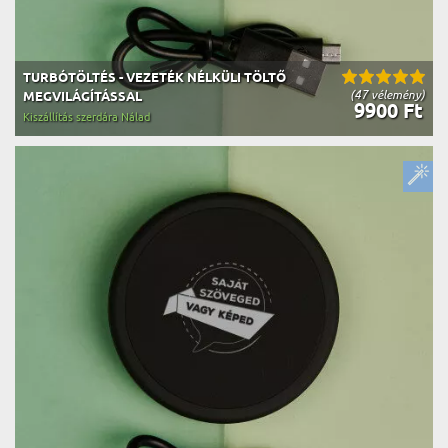
TURBÓTÖLTÉS - VEZETÉK NÉLKÜLI TÖLTŐ
(47 vélemény)
MEGVILÁGÍTÁSSAL
9900 Ft
Kiszállítás szerdára Nálad