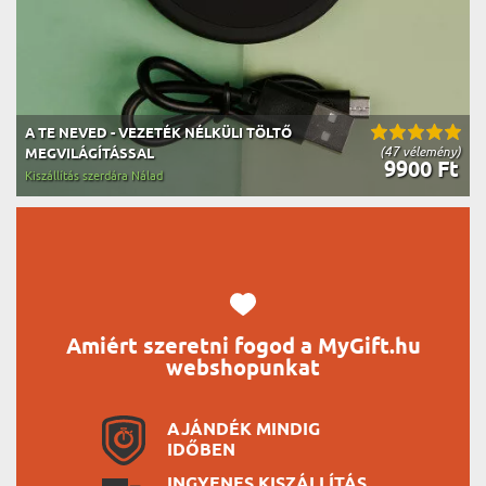
A TE NEVED - VEZETÉK NÉLKÜLI TÖLTŐ
(47 vélemény)
MEGVILÁGÍTÁSSAL
9900 Ft
Kiszállítás szerdára Nálad
Amiért szeretni fogod a MyGift.hu
webshopunkat
AJÁNDÉK MINDIG
IDŐBEN
INGYENES KISZÁLLÍTÁS