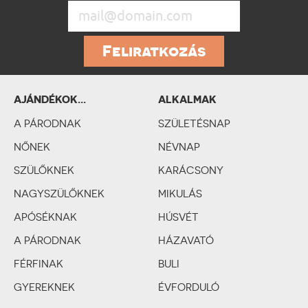
Feliratkozás
AJÁNDÉKOK...
ALKALMAK
SZEMÉLYISÉGTÍPUSOK
A PÁRODNAK
SZERINT
SZÜLETÉSNAP
NŐNEK
NÉVNAP
SZÜLŐKNEK
KARÁCSONY
NAGYSZÜLŐKNEK
MIKULÁS
APÓSÉKNAK
HÚSVÉT
A PÁRODNAK
HÁZAVATÓ
FÉRFINAK
BULI
GYEREKNEK
ÉVFORDULÓ