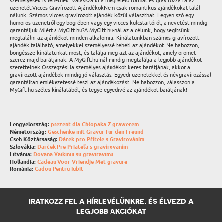
személyesek is lehetnek. Válassza ki a megfelelő formát és gravírozza rá az
üzenetét.Vicces Gravírozott AjándékokNem csak romantikus ajándékokat talál
nálunk. Számos vicces gravírozott ajándék közül választhat. Legyen szó egy
humoros üzenetről egy bögrében vagy egy vicces kulcstartóról, a nevetést mindig
garantáljuk.Miért a MyGift.hu?A MyGift.hu-nál az a célunk, hogy segítsünk
megtalálni az ajándékot minden alkalomra. Kínálatunkban számos gravírozott
ajándék található, amelyekkel személyessé teheti az ajándékot. Ne habozzon,
böngéssze kínálatunkat most, és találja meg azt az ajándékot, amely örömet
szerez majd barátjának. A MyGift.hu-nál mindig megtalálja a legjobb ajándékot
szeretteinek.ÖsszegzésHa személyes ajándékot keres barátjának, akkor a
gravírozott ajándékok mindig jó választás. Egyedi üzenetekkel és névgravírozással
garantáltan emlékezetessé teszi az ajándékozást. Ne habozzon, válasszon a
MyGift.hu széles kínálatából, és tegye egyedivé az ajándékot barátjának!
Lengyelország:
prezent dla Chłopaka Z grawerem
Németország:
Geschenke mit Gravur für den Freund
Cseh Köztársaság:
Dárek pro Přítele s Gravírováním
Szlovákia:
Darček Pre Priateľa s gravírovaním
Litvánia:
Dovana Vaikinui su graviravimu
Hollandia:
Cadeau Voor Vriendje Met gravure
Románia:
Cadou Pentru Iubit
IRATKOZZ FEL A HÍRLEVÉLÜNKRE, ÉS ÉLVEZD A
LEGJOBB AKCIÓKAT