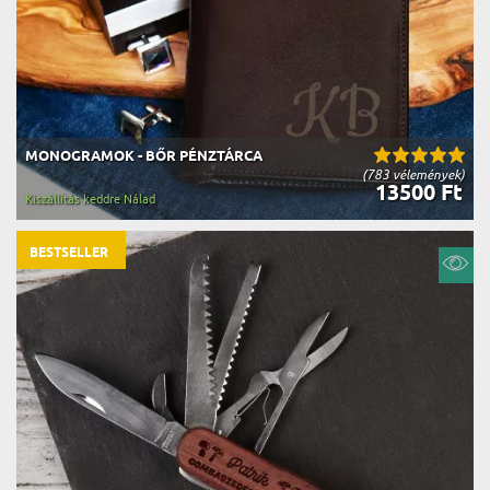
MONOGRAMOK - BŐR PÉNZTÁRCA
(783 vélemények)
13500 Ft
Kiszállítás keddre Nálad
BESTSELLER