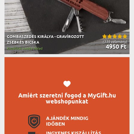
GOMBASZEDÉS KIRÁLYA - GRAVÍROZOTT
(339 vélemény)
ZSEBKÉS BICSKA
4950 Ft
Kiszállítás keddre Nálad
Amiért szeretni fogod a MyGift.hu
webshopunkat
AJÁNDÉK MINDIG
IDŐBEN
INGYENES KISZÁLLÍTÁS