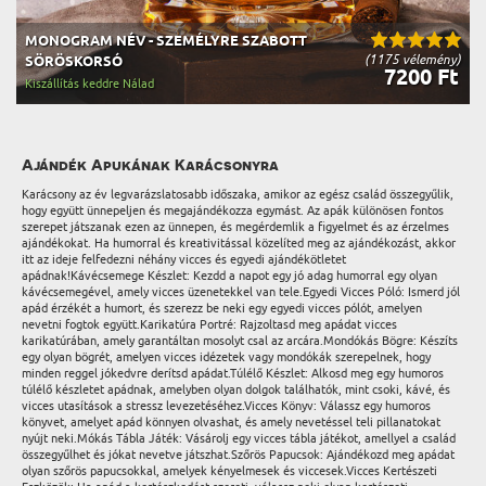
MONOGRAM NÉV - SZEMÉLYRE SZABOTT
(1175 vélemény)
SÖRÖSKORSÓ
7200 Ft
Kiszállítás keddre Nálad
Ajándék Apukának Karácsonyra
Karácsony az év legvarázslatosabb időszaka, amikor az egész család összegyűlik,
hogy együtt ünnepeljen és megajándékozza egymást. Az apák különösen fontos
szerepet játszanak ezen az ünnepen, és megérdemlik a figyelmet és az érzelmes
ajándékokat. Ha humorral és kreativitással közelíted meg az ajándékozást, akkor
itt az ideje felfedezni néhány vicces és egyedi ajándékötletet
apádnak!Kávécsemege Készlet: Kezdd a napot egy jó adag humorral egy olyan
kávécsemegével, amely vicces üzenetekkel van tele.Egyedi Vicces Póló: Ismerd jól
apád érzékét a humort, és szerezz be neki egy egyedi vicces pólót, amelyen
nevetni fogtok együtt.Karikatúra Portré: Rajzoltasd meg apádat vicces
karikatúrában, amely garantáltan mosolyt csal az arcára.Mondókás Bögre: Készíts
egy olyan bögrét, amelyen vicces idézetek vagy mondókák szerepelnek, hogy
minden reggel jókedvre derítsd apádat.Túlélő Készlet: Alkosd meg egy humoros
túlélő készletet apádnak, amelyben olyan dolgok találhatók, mint csoki, kávé, és
vicces utasítások a stressz levezetéséhez.Vicces Könyv: Válassz egy humoros
könyvet, amelyet apád könnyen olvashat, és amely nevetéssel teli pillanatokat
nyújt neki.Mókás Tábla Játék: Vásárolj egy vicces tábla játékot, amellyel a család
összegyűlhet és jókat nevetve játszhat.Szőrös Papucsok: Ajándékozd meg apádat
olyan szőrös papucsokkal, amelyek kényelmesek és viccesek.Vicces Kertészeti