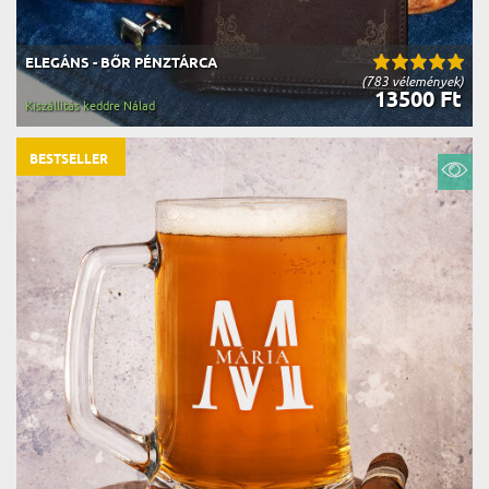
ELEGÁNS - BŐR PÉNZTÁRCA
(783 vélemények)
13500 Ft
Kiszállítás keddre Nálad
BESTSELLER