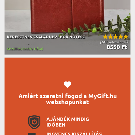
KERESZTNÉV CSALÁDNÉV - BŐR NOTESZ
(143 vélemények)
8550 Ft
Kiszállítás keddre Nálad
Amiért szeretni fogod a MyGift.hu
webshopunkat
AJÁNDÉK MINDIG
IDŐBEN
INGYENES KISZÁLLÍTÁS