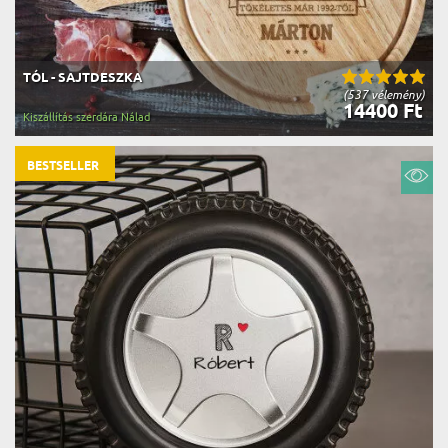
TÓL - SAJTDESZKA
(537 vélemény)
14400 Ft
Kiszállítás szerdára Nálad
BESTSELLER