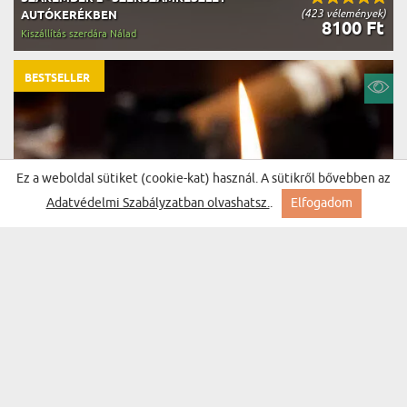
(423 vélemények)
AUTÓKERÉKBEN
8100 Ft
Kiszállítás szerdára Nálad
BESTSELLER
Ez a weboldal sütiket (cookie-kat) használ. A sütikről bővebben az
Adatvédelmi Szabályzatban olvashatsz.
.
Elfogadom
MONOGRAM, NÉV - GRAVÍROZOTT ÖNGYÚJTÓ
(848 vélemény)