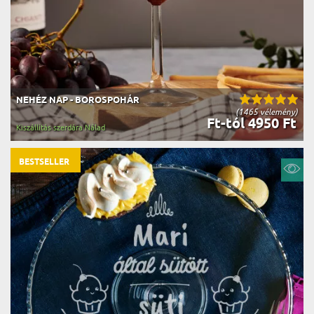
NEHÉZ NAP - BOROSPOHÁR
(1465 vélemény)
Ft-tól 4950 Ft
Kiszállítás szerdára Nálad
BESTSELLER