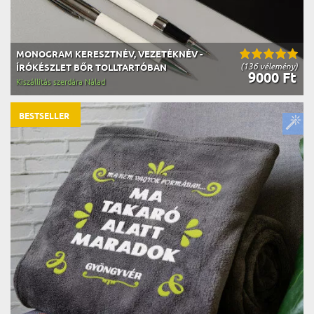
MONOGRAM KERESZTNÉV, VEZETÉKNÉV -
(136 vélemény)
ÍRÓKÉSZLET BŐR TOLLTARTÓBAN
9000 Ft
Kiszállítás szerdára Nálad
BESTSELLER