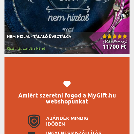
NEM HIZLAL - TÁLALÓ ÜVEGTÁLCA
(396 vélemény)
11700 Ft
Kiszállítás szerdára Nálad
Amiért szeretni fogod a MyGift.hu
webshopunkat
AJÁNDÉK MINDIG
IDŐBEN
INGYENES KISZÁLLÍTÁS