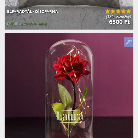
ELFÁRADTÁL - DÍSZPÁRNA
(369 vélemény)
6300 Ft
Kiszállítás szerdára Nálad