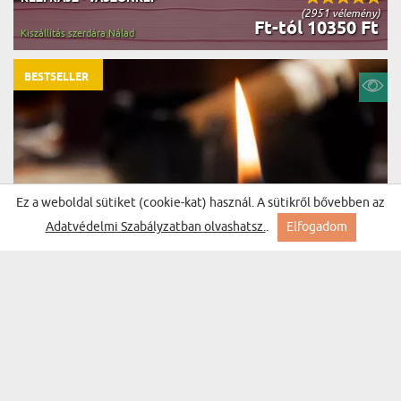
(2951 vélemény)
Ft-tól 10350 Ft
Kiszállítás szerdára Nálad
BESTSELLER
Ez a weboldal sütiket (cookie-kat) használ. A sütikről bővebben az
Adatvédelmi Szabályzatban olvashatsz.
.
Elfogadom
MONOGRAM, NÉV - GRAVÍROZOTT ÖNGYÚJTÓ
(848 vélemény)