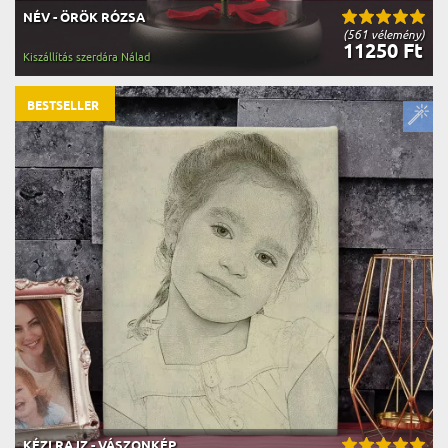
NÉV - ÖRÖK RÓZSA
(561 vélemény)
11250 Ft
Kiszállítás szerdára Nálad
BESTSELLER
KÉZI RAJZ - VÁSZONKÉP