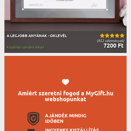
A LEGJOBB ANYÁNAK - OKLEVÉL
(452 vélemények)
7200 Ft
Kiszállítás szerdára Nálad
Amiért szeretni fogod a MyGift.hu
webshopunkat
AJÁNDÉK MINDIG
IDŐBEN
INGYENES KISZÁLLÍTÁS