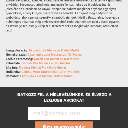
személyre szabott ajándék elkészítése és átadása erősítheti az érzelmi kapcsolatot
anyáddal. Megmutathatod vele, mennyire fontos neked az ő boldogsága és
jelenléte az életedben.Az Anyák Napján ne habozz meglepni anyádat egy olyan
ajándékkal, amely kifejezi szereteted és háládat. Látogasd meg a MyGift.hu
weboldalt, ahol számos személyre szabott ajándék közül választhatsz, hogy ezt a
különleges alkalmat még emlékezetesebbé tedd. Ajándékozz neki valami egyedit
és személyeset, amely kifejezi a szeretetedet és meghálálja mindazt, amit érted
tett!
Lengyelország:
Prezent dla Mamy na Dzień Matki
Németország:
Geschenke zum Muttertag für Mama
Cseh Köztársaság:
Dárek pro Mámu ke Dni Matek
Szlovákia:
Darček Pre Mamu Ku Dňu Matiek
Litvánia:
Dovana Mamai Mokytojo dienai
Hollandia:
Cadeau voor Moederdag Voor Moeder
Románia:
Cadou de Ziua Mamei Pentru Mama
IRATKOZZ FEL A HÍRLEVÉLÜNKRE, ÉS ÉLVEZD A
LEGJOBB AKCIÓKAT
Feliratkozás