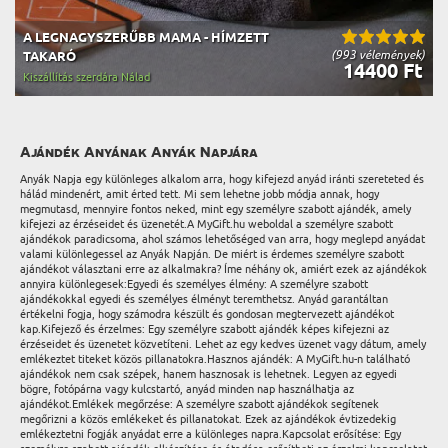
A LEGNAGYSZERŰBB MAMA - HÍMZETT
(993 vélemények)
TAKARÓ
14400 Ft
Kiszállítás szerdára Nálad
Ajándék Anyának Anyák Napjára
Anyák Napja egy különleges alkalom arra, hogy kifejezd anyád iránti szereteted és
hálád mindenért, amit érted tett. Mi sem lehetne jobb módja annak, hogy
megmutasd, mennyire fontos neked, mint egy személyre szabott ajándék, amely
kifejezi az érzéseidet és üzenetét.A MyGift.hu weboldal a személyre szabott
ajándékok paradicsoma, ahol számos lehetőséged van arra, hogy meglepd anyádat
valami különlegessel az Anyák Napján. De miért is érdemes személyre szabott
ajándékot választani erre az alkalmakra? Íme néhány ok, amiért ezek az ajándékok
annyira különlegesek:Egyedi és személyes élmény: A személyre szabott
ajándékokkal egyedi és személyes élményt teremthetsz. Anyád garantáltan
értékelni fogja, hogy számodra készült és gondosan megtervezett ajándékot
kap.Kifejező és érzelmes: Egy személyre szabott ajándék képes kifejezni az
érzéseidet és üzenetet közvetíteni. Lehet az egy kedves üzenet vagy dátum, amely
emlékeztet titeket közös pillanatokra.Hasznos ajándék: A MyGift.hu-n található
ajándékok nem csak szépek, hanem hasznosak is lehetnek. Legyen az egyedi
bögre, fotópárna vagy kulcstartó, anyád minden nap használhatja az
ajándékot.Emlékek megőrzése: A személyre szabott ajándékok segítenek
megőrizni a közös emlékeket és pillanatokat. Ezek az ajándékok évtizedekig
emlékeztetni fogják anyádat erre a különleges napra.Kapcsolat erősítése: Egy