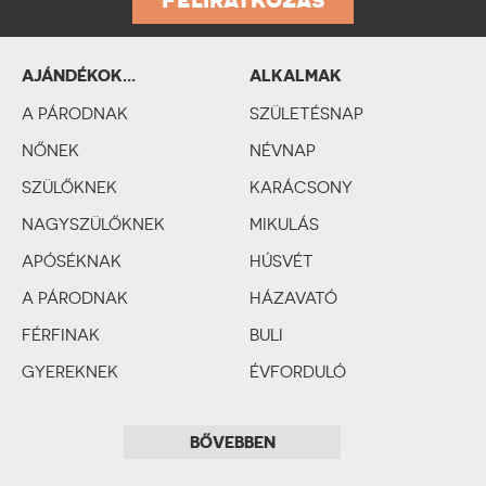
AJÁNDÉKOK...
ALKALMAK
SZEMÉLYISÉGTÍPUSOK
A PÁRODNAK
SZERINT
SZÜLETÉSNAP
NŐNEK
NÉVNAP
SZÜLŐKNEK
KARÁCSONY
NAGYSZÜLŐKNEK
MIKULÁS
APÓSÉKNAK
HÚSVÉT
A PÁRODNAK
HÁZAVATÓ
FÉRFINAK
BULI
GYEREKNEK
ÉVFORDULÓ
SZERELMES PÁRNAK
BÁLINT-NAP
BŐVEBBEN
ESKÜVŐ
LEÁNYBÚCSÚ