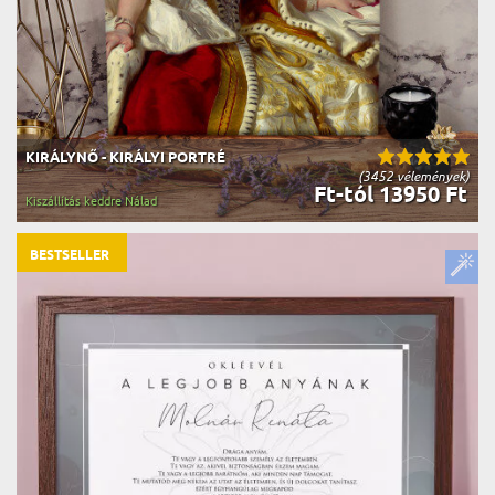
KIRÁLYNŐ - KIRÁLYI PORTRÉ
(3452 vélemények)
Ft-tól 13950 Ft
Kiszállítás keddre Nálad
BESTSELLER