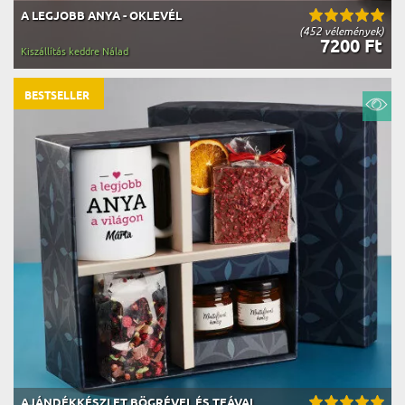
A LEGJOBB ANYA - OKLEVÉL
(452 vélemények)
7200 Ft
Kiszállítás keddre Nálad
BESTSELLER
AJÁNDÉKKÉSZLET BÖGRÉVEL ÉS TEÁVAL