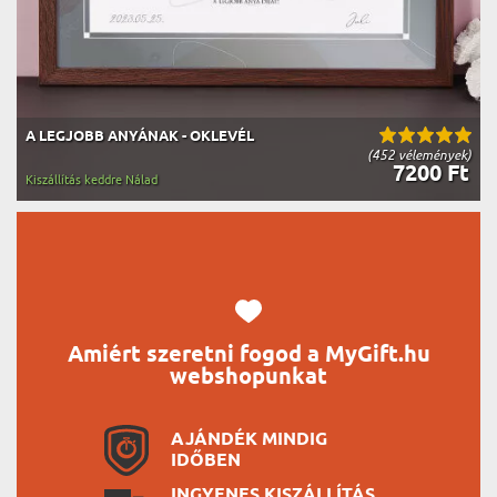
A LEGJOBB ANYÁNAK - OKLEVÉL
(452 vélemények)
7200 Ft
Kiszállítás keddre Nálad
Amiért szeretni fogod a MyGift.hu
webshopunkat
AJÁNDÉK MINDIG
IDŐBEN
INGYENES KISZÁLLÍTÁS