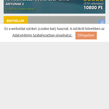
(310 vélemény)
ANYUNAK 2
10800 Ft
Kiszállítás keddre Nálad
BESTSELLER
Ez a weboldal sütiket (cookie-kat) használ. A sütikről bővebben az
Adatvédelmi Szabályzatban olvashatsz.
.
Elfogadom
ANYA FELIRAT FOTÓKBÓL - VARÁZSBÖGRE
(1487 vélemény)