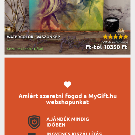
WATERCOLOR - VÁSZONKÉP
(2950 vélemény)
Ft-tól 10350 Ft
Kiszállítás keddre Nálad
Amiért szeretni fogod a MyGift.hu
webshopunkat
AJÁNDÉK MINDIG
IDŐBEN
INGYENES KISZÁLLÍTÁS