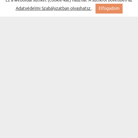
Ez a weboldal sütiket (cookie-kat) használ. A sütikről bővebben az
Adatvédelmi Szabályzatban olvashatsz.
.
Elfogadom
SKETCH - VÁSZONKÉP
(2950 vélemény)
Ft-tól 9450 Ft
Kiszállítás keddre Nálad
BESTSELLER