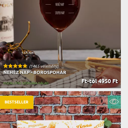
AK
STÁNAK
NEK
LÓNAK
ÓNAK
EK
ZNAK
ŐDŐNEK
(1465 vélemény)
NEHÉZ NAP - BOROSPOHÁR
Ft-tól 4950 Ft
KISZÁLLÍTÁS SZERDÁRA NÁLAD
BESTSELLER