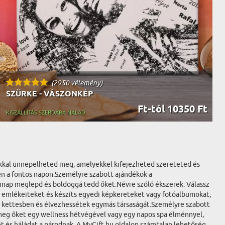
(2950 vélemény)
SZÜRKE - VÁSZONKÉP
Ft-tól 10350 Ft
KISZÁLLÍTÁS SZERDÁRA NÁLAD
ékokkal ünnepelheted meg, amelyekkel kifejezheted szereteted és
en a fontos napon.Személyre szabott ajándékok a
nnap meglepd és boldoggá tedd őket.Névre szóló ékszerek: Válassz
s emlékeiteket és készíts egyedi képkereteket vagy fotóalbumokat,
k kettesben és élvezhessétek egymás társaságát.Személyre szabott
 meg őket egy wellness hétvégével vagy egy napos spa élménnyel,
t és háládat a párodnak. A MyGift.hu oldalon számtalan lehetőség