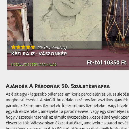
(2950 vélemény)
KÉZI RAJZ - VÁSZONKÉP
Ft-tól 10350 Ft
KISZÁLLÍTÁS SZERDÁRA NÁLAD
Ajándék A Párodnak 50. Születésnapra
Az élet egyik legszebb pillanata, amikor a párod eléri az 50. szüle
megbecsülésedet. A MyGift.hu oldalon számos fantasztikus ajándék 
párodnak:Szerelmes üzenetek: Írj szerelmes üzeneteket vagy levele
egyedi ékszereket, amelyeket a párod nevével vagy egy személyes ü
hogy visszatekintsenek az elmúlt évtizedekre.Közös élmények: Szer
ékszertartók: Válassz olyan ékszertartókat, amelyekre a párod nev
hogy kényeztesse magát.Az 50. születésnap az élet egyik legfontosa