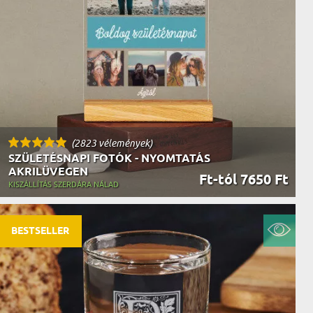
(2823 vélemények)
SZÜLETÉSNAPI FOTÓK - NYOMTATÁS
AKRILÜVEGEN
Ft-tól 7650 Ft
KISZÁLLÍTÁS SZERDÁRA NÁLAD
BESTSELLER