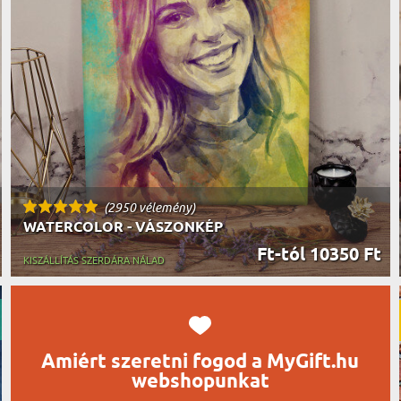
UTAZÓN
BICIKLI
REK
IDŐSEBB
SPORTO
ÉK VONÁSAI
TŰZOLT
FŐNÖKN
HORGÁS
VICCEL
(2950 vélemény)
WATERCOLOR - VÁSZONKÉP
Ft-tól 10350 Ft
KISZÁLLÍTÁS SZERDÁRA NÁLAD
Amiért szeretni fogod a MyGift.hu
webshopunkat