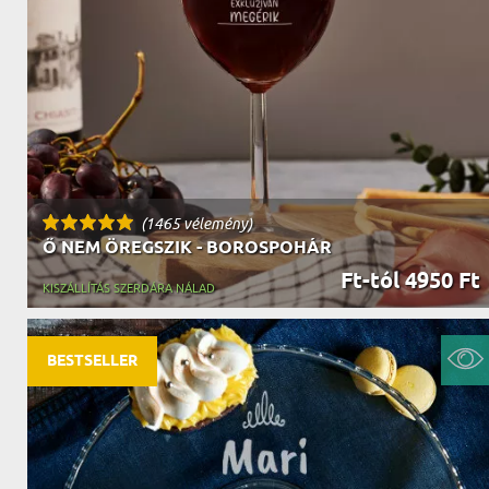
(1465 vélemény)
Ő NEM ÖREGSZIK - BOROSPOHÁR
Ft-tól 4950 Ft
KISZÁLLÍTÁS SZERDÁRA NÁLAD
BESTSELLER