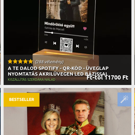
(288 vélemény)
A TE DALOD SPOTIFY - QR-KÓD - ÜVEGLAP
NYOMTATÁS AKRILÜVEGEN LED BÁZISSAL
Ft-tól 11700 Ft
KISZÁLLÍTÁS SZERDÁRA NÁLAD
BESTSELLER