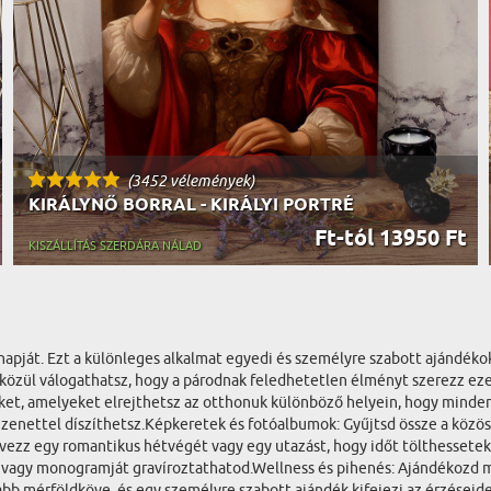
(3452 vélemények)
KIRÁLYNŐ BORRAL - KIRÁLYI PORTRÉ
Ft-tól 13950 Ft
KISZÁLLÍTÁS SZERDÁRA NÁLAD
tésnapját. Ezt a különleges alkalmat egyedi és személyre szabott ajánd
közül válogathatsz, hogy a párodnak feledhetetlen élményt szerezz ez
ket, amelyeket elrejthetsz az otthonuk különböző helyein, hogy minde
zenettel díszíthetsz.Képkeretek és fotóalbumok: Gyűjtsd össze a közö
vezz egy romantikus hétvégét vagy egy utazást, hogy időt tölthessete
ét vagy monogramját gravíroztathatod.Wellness és pihenés: Ajándékozd
bb mérföldköve, és egy személyre szabott ajándék kifejezi az érzéseide