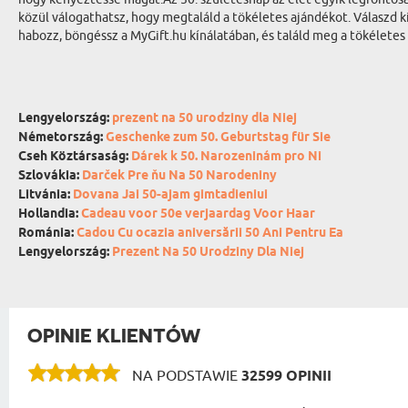
közül válogathatsz, hogy megtaláld a tökéletes ajándékot. Válaszd ki
habozz, böngéssz a MyGift.hu kínálatában, és találd meg a tökéletes
Lengyelország:
prezent na 50 urodziny dla Niej
Németország:
Geschenke zum 50. Geburtstag für Sie
Cseh Köztársaság:
Dárek k 50. Narozeninám pro Ni
Szlovákia:
Darček Pre ňu Na 50 Narodeniny
Litvánia:
Dovana Jai 50-ajam gimtadieniui
Hollandia:
Cadeau voor 50e verjaardag Voor Haar
Románia:
Cadou Cu ocazia aniversării 50 Ani Pentru Ea
Lengyelország:
Prezent Na 50 Urodziny Dla Niej
OPINIE KLIENTÓW
NA PODSTAWIE
32599 OPINII