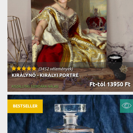
NAGYPAPÁNAK
ÉLELMISZE
APÓSÉKNAK
AZ AJÁND
(3452 vélemények)
KIRÁLYNŐ - KIRÁLYI PORTRÉ
Ft-tól 13950 Ft
KISZÁLLÍTÁS SZERDÁRA NÁLAD
BESTSELLER