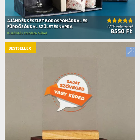
AJÁNDÉKKÉSZLET BOROSPOHÁRRAL ÉS
(310 vélemény)
FÜRDŐSÓKKAL SZÜLETÉSNAPRA
8550 Ft
Kiszállítás szerdára Nálad
BESTSELLER