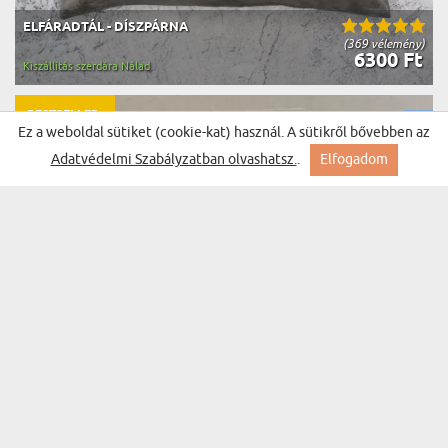
ELFÁRADTÁL - DÍSZPÁRNA
(369 vélemény)
6300 Ft
Kiszállítás szerdára Nálad
BESTSELLER
Ez a weboldal sütiket (cookie-kat) használ. A sütikről bővebben az
Adatvédelmi Szabályzatban olvashatsz.
.
Elfogadom