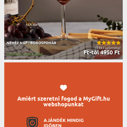
NEHÉZ NAP - BOROSPOHÁR
(1465 vélemény)
Ft-tól 4950 Ft
Kiszállítás szerdára Nálad
Amiért szeretni fogod a MyGift.hu
webshopunkat
AJÁNDÉK MINDIG
IDŐBEN