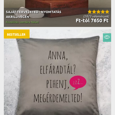
SAJÁT TERVEZETED - NYOMTATÁS
(2823 vélemények)
AKRILÜVEGEN
Ft-tól 7650 Ft
Kiszállítás szerdára Nálad
BESTSELLER