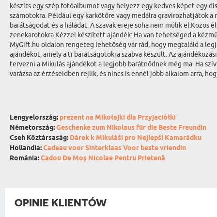
készíts egy szép fotóalbumot vagy helyezz egy kedves képet egy dís
számotokra. Például egy karkötőre vagy medálra gravírozhatjátok a 
barátságodat és a háládat. A szavak ereje soha nem múlik el.Közös
zenekarotokra.Kézzel készített ajándék: Ha van tehetséged a kézműv
MyGift.hu oldalon rengeteg lehetőség vár rád, hogy megtaláld a legj
ajándékot, amely a ti barátságotokra szabva készült. Az ajándékozá
tervezni a Mikulás ajándékot a legjobb barátnődnek még ma. Ha szív
varázsa az érzéseidben rejlik, és nincs is ennél jobb alkalom arra,
Lengyelország:
prezent na Mikołajki dla Przyjaciółki
Németország:
Geschenke zum Nikolaus für die Beste Freundin
Cseh Köztársaság:
Dárek k Mikuláši pro Nejlepší Kamarádku
Hollandia:
Cadeau voor Sinterklaas Voor beste vriendin
Románia:
Cadou De Moș Nicolae Pentru Prietenă
OPINIE KLIENTÓW