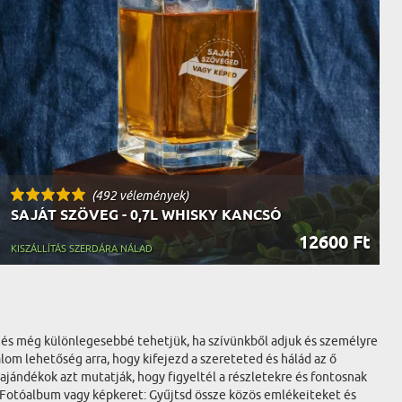
(492 vélemények)
SAJÁT SZÖVEG - 0,7L WHISKY KANCSÓ
12600 Ft
KISZÁLLÍTÁS SZERDÁRA NÁLAD
, és még különlegesebbé tehetjük, ha szívünkből adjuk és személyre
lom lehetőség arra, hogy kifejezd a szereteted és hálád az ő
jándékok azt mutatják, hogy figyeltél a részletekre és fontosnak
:Fotóalbum vagy képkeret: Gyűjtsd össze közös emlékeiteket és