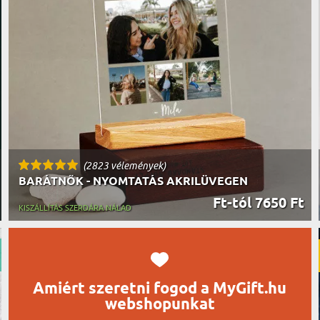
UTAZÓN
BICIKLI
REK
IDŐSEBB
SPORTO
ÉK VONÁSAI
TŰZOLT
FŐNÖKN
HORGÁS
VICCEL
(2823 vélemények)
BARÁTNŐK - NYOMTATÁS AKRILÜVEGEN
Ft-tól 7650 Ft
KISZÁLLÍTÁS SZERDÁRA NÁLAD
Amiért szeretni fogod a MyGift.hu
webshopunkat