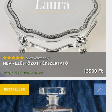
AK
STÁNAK
NEK
LÓNAK
ÓNAK
EK
ZNAK
ŐDŐNEK
(228 vélemény)
NÉV - EZÜSTÖZÖTT ÉKSZERTATÓ
13500 Ft
KISZÁLLÍTÁS SZERDÁRA NÁLAD
BESTSELLER