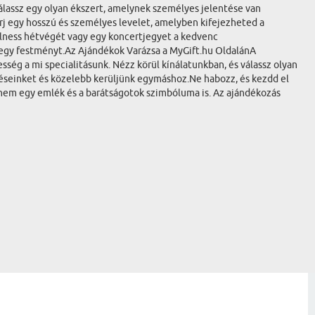
Válassz egy olyan ékszert, amelynek személyes jelentése van
rj egy hosszú és személyes levelet, amelyben kifejezheted a
llness hétvégét vagy egy koncertjegyet a kedvenc
y egy festményt.Az Ajándékok Varázsa a MyGift.hu OldalánA
ség a mi specialitásunk. Nézz körül kínálatunkban, és válassz olyan
rzéseinket és közelebb kerüljünk egymáshoz.Ne habozz, és kezdd el
anem egy emlék és a barátságotok szimbóluma is. Az ajándékozás