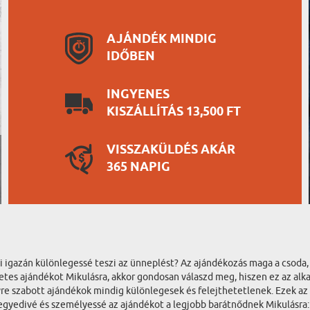
AJÁNDÉK MINDIG
IDŐBEN
INGYENES
KISZÁLLÍTÁS 13,500 FT
VISSZAKÜLDÉS AKÁR
365 NAPIG
ami igazán különlegessé teszi az ünneplést? Az ajándékozás maga a csoda
tes ajándékot Mikulásra, akkor gondosan válaszd meg, hiszen ez az alka
 szabott ajándékok mindig különlegesek és felejthetetlenek. Ezek az a
egyedivé és személyessé az ajándékot a legjobb barátnődnek Mikulásra