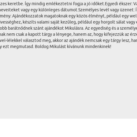
zes keretbe. Így mindig emlékeztetni fogja a jó időket.Egyedi ékszer: 
neveiteket vagy egy különleges dátumot.Személyes levél vagy üzenet: Í
 élmény: Ajándékozzatok magatoknak egy közös élményt, például egy we
ességhez, készíts valami saját kezűleg, például egy horgolt sálat vag
obb barátnődnek szánt ajándékot Mikulásra. Az egyediség és a személyes
snak nem csak a kapott tárgy a lényege, hanem az, hogy kifejezzük az é
vel-lélekkel választod meg, akkor az ajándék nemcsak egy tárgy lesz, h
 hogy ezt megmutasd. Boldog Mikulást kívánunk mindenkinek!