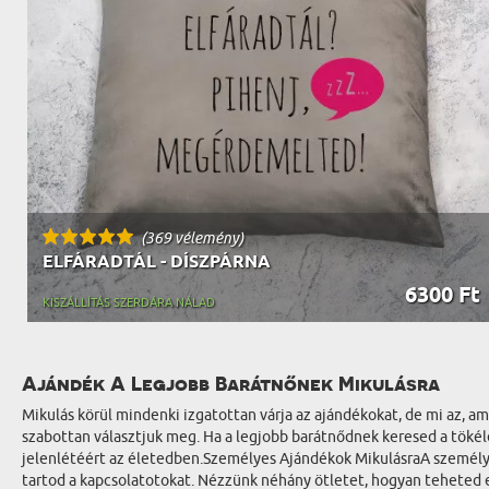
(369 vélemény)
ELFÁRADTÁL - DÍSZPÁRNA
6300 Ft
KISZÁLLÍTÁS SZERDÁRA NÁLAD
Ajándék A Legjobb Barátnőnek Mikulásra
Mikulás körül mindenki izgatottan várja az ajándékokat, de mi az, 
szabottan választjuk meg. Ha a legjobb barátnődnek keresed a tökéle
jelenlétéért az életedben.Személyes Ajándékok MikulásraA személyre
tartod a kapcsolatotokat. Nézzünk néhány ötletet, hogyan teheted 