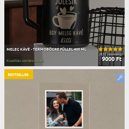
MELEG KÁVÉ - TERMOBÖGRE FÜLLEL 400 ML
(436 vélemény)
9000 Ft
Kiszállítás szerdára Nálad
BESTSELLER