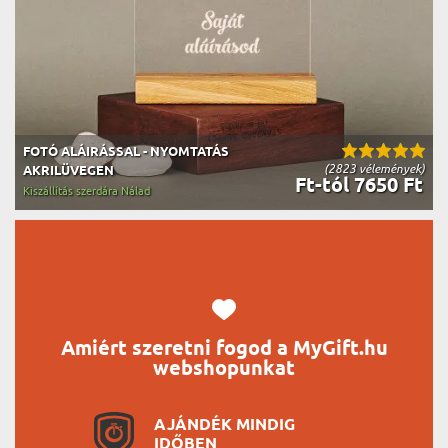
FOTÓ ALÁIRÁSSAL - NYOMTATÁS
(2823 vélemények)
AKRILÜVEGEN
Ft-tól 7650 Ft
Kiszállítás szerdára Nálad
Amiért szeretni fogod a MyGift.hu
webshopunkat
AJÁNDÉK MINDIG
IDŐBEN