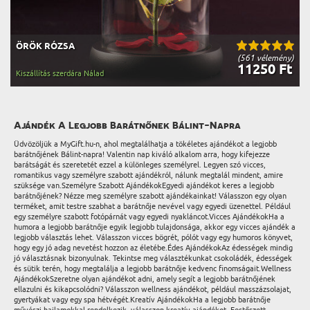
ÖRÖK RÓZSA
(561 vélemény)
11250 Ft
Kiszállítás szerdára Nálad
Ajándék A Legjobb Barátnőnek Bálint-Napra
Üdvözöljük a MyGift.hu-n, ahol megtalálhatja a tökéletes ajándékot a legjobb
barátnőjének Bálint-napra! Valentin nap kiváló alkalom arra, hogy kifejezze
barátságát és szeretetét ezzel a különleges személyrel. Legyen szó vicces,
romantikus vagy személyre szabott ajándékról, nálunk megtalál mindent, amire
szüksége van.Személyre Szabott AjándékokEgyedi ajándékot keres a legjobb
barátnőjének? Nézze meg személyre szabott ajándékainkat! Válasszon egy olyan
terméket, amit testre szabhat a barátnője nevével vagy egyedi üzenettel. Például
egy személyre szabott fotópárnát vagy egyedi nyakláncot.Vicces AjándékokHa a
humora a legjobb barátnője egyik legjobb tulajdonsága, akkor egy vicces ajándék a
legjobb választás lehet. Válasszon vicces bögrét, pólót vagy egy humoros könyvet,
hogy egy jó adag nevetést hozzon az életébe.Édes AjándékokAz édességek mindig
jó választásnak bizonyulnak. Tekintse meg választékunkat csokoládék, édességek
és sütik terén, hogy megtalálja a legjobb barátnője kedvenc finomságait.Wellness
AjándékokSzeretne olyan ajándékot adni, amely segít a legjobb barátnőjének
ellazulni és kikapcsolódni? Válasszon wellness ajándékot, például masszázsolajat,
gyertyákat vagy egy spa hétvégét.Kreatív AjándékokHa a legjobb barátnője