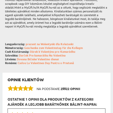
művészi hajlamokkal rendelkezik, válasszon kreatív ajándékot. Festőszett,
scrapbook vagy DIY kézműves készlet segítségével inspirálhatja kreatív
oldalát.Miért a MyGift.hu?A MyGift.hu-nál az a célunk, hogy segítsünk megtalálni a
tökéletes ajándékot minden alkalomra. Kínálatunkban számos personalizált és
egyedi ajándék található, amelyekkel kifejezheti barátságát és szeretetét a
legjobb barátnőjének. Ne habozzon, böngéssze kínálatunkat most, és találja meg
azt az ajándékot, amely örömet hoz a legjobb barátnője számára ezen a Bálint-
napon! A MyGift.hu-nál mindig megtalálja a legjobb ajándékot szeretteinek.
Lengyelország:
prezent na Walentynki dla Koleżanki
Németország:
Geschenke zum Valentinstag für die Kollegin
Cseh Köztársaság:
Dárek k Valentýnu pro Kamarádku
Szlovákia:
Darček Pre kamarátku Na Valentína
Litvánia:
Dovana Bičiulei Valentino dienai
Románia:
Cadou La Valentines Day Pentru o Prietenă
OPINIE KLIENTÓW
NA PODSTAWIE
29922 OPINII
OSTATNIE 1 OPINII DLA PRODUKTÓW Z KATEGORII
AJÁNDÉK A LEGJOBB BARÁTNŐNEK BÁLINT-NAPRA: