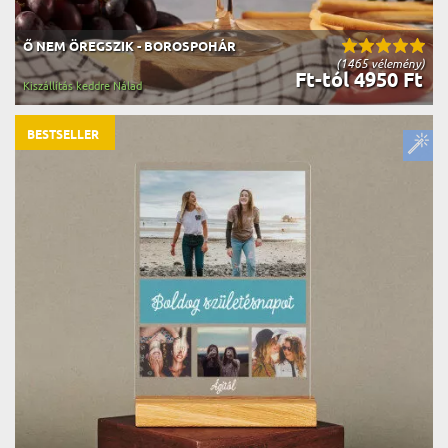
Ő NEM ÖREGSZIK - BOROSPOHÁR
(1465 vélemény)
Ft-tól 4950 Ft
Kiszállítás keddre Nálad
BESTSELLER