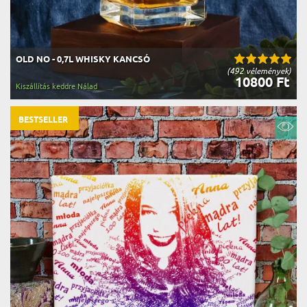
OLD NO - 0,7L WHISKY KANCSÓ
(492 vélemények)
10800 Ft
Kiszállítás keddre Nálad
BESTSELLER