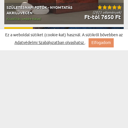
SZÜLETÉSNAPI FOTÓK - NYOMTATÁS
(2823 vélemények)
AKRILÜVEGEN
Ft-tól 7650 Ft
Kiszállítás keddre Nálad
BESTSELLER
Ez a weboldal sütiket (cookie-kat) használ. A sütikről bővebben az
Adatvédelmi Szabályzatban olvashatsz.
.
Elfogadom