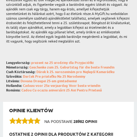
élvezzétek együtt az ízek világát.Az ajándékozás során az a legfontosabb, hogy a
szívünkből adjuk, és figyelembe vegyük a barátnőnk egyéni ízlését és vágyait. Az
ajándék nem csak egy tárgy, hanem egy érzés, amellyel kifejezhetjük
szeretetünket és hálánkat azért, hogy ő az életünk része.A MyGift.hu weboldalon
számos személyre szabható ajándékötletet találhatsz, amelyek segítenek kifejezni
érzéseidet és felejthetetlenné tenni a 25. születésnapot. Böngészd át kínálatunkat,
és találj olyan ajándékot, amely a legjobban kifejezi az érzelmeidet és a
barátságotokat. Az ajándék egy pillanat lehet, amely örökre az emlékezetek
könyvébe kerül. Az életed egyik legjobb barátnője megérdemli a legjobbat, és mi
itt vagyunk, hogy segítsünk neked megtalálni azt.
Lengyelország:
prezent na 25 urodziny dla Przyjaciółki
Németország:
Geschenke zum 25. Geburtstag für die beste Freundin
Cseh Köztársaság:
Dárek k 25. narozeninám pro Nejlepší Kamarádku
Szlovákia:
Darček Pre priateľku Na 25 Narodeniny
Litvánia:
Dovana Draugei 25-am gimtadieniui
Hollandia:
Cadeau voor 25e verjaardag Voor beste vriendin
Románia:
Cadou Cu ocazia aniversării 25 Ani Pentru Prietenă
OPINIE KLIENTÓW
NA PODSTAWIE
28982 OPINII
OSTATNIE 2 OPINII DLA PRODUKTÓW Z KATEGORII