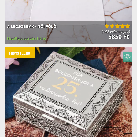
A LEGJOBBAK - NŐI PÓLÓ
(142 vélemények)
5850 Ft
Kiszállítás szerdára Nálad
BESTSELLER