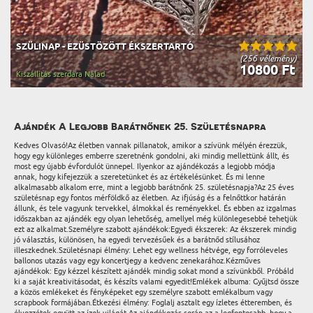
SZÜLINAP - EZÜSTÖZÖTT ÉKSZERTARTÓ
(256 vélemény)
10800 Ft
Kiszállítás szerdára Nálad
Ajándék A Legjobb Barátnőnek 25. Születésnapra
Kedves Olvasó!Az életben vannak pillanatok, amikor a szívünk mélyén érezzük,
hogy egy különleges emberre szeretnénk gondolni, aki mindig mellettünk állt, és
most egy újabb évfordulót ünnepel. Ilyenkor az ajándékozás a legjobb módja
annak, hogy kifejezzük a szeretetünket és az értékelésünket. És mi lenne
alkalmasabb alkalom erre, mint a legjobb barátnőnk 25. születésnapja?Az 25 éves
születésnap egy fontos mérföldkő az életben. Az ifjúság és a felnőttkor határán
állunk, és tele vagyunk tervekkel, álmokkal és reményekkel. És ebben az izgalmas
időszakban az ajándék egy olyan lehetőség, amellyel még különlegesebbé tehetjük
ezt az alkalmat.Személyre szabott ajándékok:Egyedi ékszerek: Az ékszerek mindig
jó választás, különösen, ha egyedi tervezésűek és a barátnőd stílusához
illeszkednek.Születésnapi élmény: Lehet egy wellness hétvége, egy forróleveles
ballonos utazás vagy egy koncertjegy a kedvenc zenekarához.Kézműves
ajándékok: Egy kézzel készített ajándék mindig sokat mond a szívünkből. Próbáld
ki a saját kreativitásodat, és készíts valami egyedit!Emlékek albuma: Gyűjtsd össze
a közös emlékeket és fényképeket egy személyre szabott emlékalbum vagy
scrapbook formájában.Étkezési élmény: Foglalj asztalt egy ízletes étteremben, és