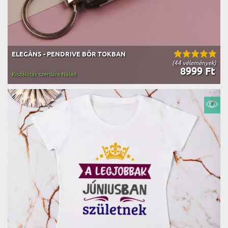
ELEGÁNS - PENDRIVE BŐR TOKBAN
(44 vélemények)
8999 Ft
Kiszállítás szerdára Nálad