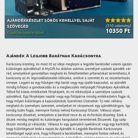
AJÁNDÉKKÉSZLET SÖRÖS KEHELLYEL SAJÁT
(310 vélemény)
SZÖVEGED
10350 Ft
Kiszállítás keddre Nálad
Ajándék A Legjobb Barátnak Karácsonyra
Karácsony közeleg, és most itt az ideje meglepni a legjobb barátodat valami igazán
különleges ajándékkal! A MyGift.hu oldalon számos személyre szabott ajándék vár
rád, amelyekkel garantáltan megható és felejthetetlen pillanatokat teremthetsz.A
karácsony az év legcsodálatosabb időszaka, amikor a szeretet és az összetartozás
ünnepe. Legyen az egy hűséges régi barát vagy egy újabb kapcsolat, az ajándék
mindig kifejezi a gondoskodás és a megbecsülés mélységét.Fényképes Ajándékok:
Töltsd fel közös emlékeitek fényképeit, és mi elkészítjük a személyre szabott
ajándékot. Egy fényképes naptár vagy egy fotópárna mindig emlékeztetni fogja rá,
hogy milyen különleges a kapcsolatotok.Szerelmes Üzenetek: Írj neki néhány
megható és személyes üzenetet, amelyeket mi rányomunk egy ajándéktárgyra. Így
mindig tudni fogja, mennyire fontos neked.Karácsonyi Díszek: Válassz olyan
karácsonyi díszeket, amelyeken a barátod neve és az évforduló díszeleg. Ezek a
díszek mindig meghitt és különleges hangulatot teremtenek.Ékszerek: Egy szép
ékszer mindig jó választás. Válassz ki egy gyönyörű nyakláncot vagy egy karkötőt,
hogy különlegessé tedd a napot.Az Ajándék A Legjobb Barátnak Karácsonyra
lehetőséget nyújt arra, hogy kifejezd a barátodnak, mennyire fontos neked, és