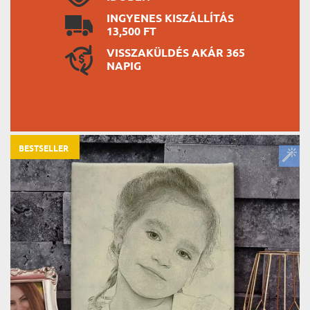
INGYENES KISZÁLLÍTÁS
13,500 FT
VISSZAKÜLDÉS AKÁR 365
NAPIG
BESTSELLER