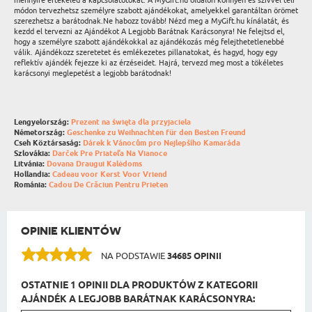
mennyire értékeled a kapcsolatotokat. A MyGift.hu oldalon könnyen és szívvel teli
módon tervezhetsz személyre szabott ajándékokat, amelyekkel garantáltan örömet
szerezhetsz a barátodnak.Ne habozz tovább! Nézd meg a MyGift.hu kínálatát, és
kezdd el tervezni az Ajándékot A Legjobb Barátnak Karácsonyra! Ne felejtsd el,
hogy a személyre szabott ajándékokkal az ajándékozás még felejthetetlenebbé
válik. Ajándékozz szeretetet és emlékezetes pillanatokat, és hagyd, hogy egy
reflektív ajándék fejezze ki az érzéseidet. Hajrá, tervezd meg most a tökéletes
karácsonyi meglepetést a legjobb barátodnak!
Lengyelország:
Prezent na święta dla przyjaciela
Németország:
Geschenke zu Weihnachten für den Besten Freund
Cseh Köztársaság:
Dárek k Vánocům pro Nejlepšího Kamaráda
Szlovákia:
Darček Pre Priateľa Na Vianoce
Litvánia:
Dovana Draugui Kalėdoms
Hollandia:
Cadeau voor Kerst Voor Vriend
Románia:
Cadou De Crăciun Pentru Prieten
OPINIE KLIENTÓW
NA PODSTAWIE
34685 OPINII
OSTATNIE 1 OPINII DLA PRODUKTÓW Z KATEGORII
AJÁNDÉK A LEGJOBB BARÁTNAK KARÁCSONYRA: