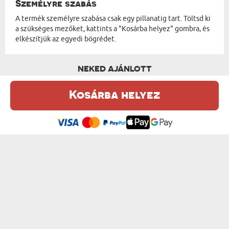
Személyre szabás
A termék személyre szabása csak egy pillanatig tart. Töltsd ki
a szükséges mezőket, kattints a "Kosárba helyez" gombra, és
elkészítjük az egyedi bögrédet.
NEKED AJÁNLOTT
Kosárba helyez
Ez a weboldal sütiket (cookie-kat) használ. A sütikről bővebben az
Adatvédelmi Szabályzatban olvashatsz.
.
Elfogadom
HOW YOU DOIN` - SZEMÉLYRE SZABOTT B...
TANÁRNAK SZÜLETETT - SZEMÉLYRE SZAB...
od 3600 Ft
od 3600 Ft