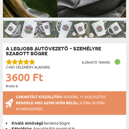
A LEGJOBB AUTÓVEZETŐ - SZEMÉLYRE
SZABOTT BÖGRE
ELÉRHETŐ TERMÉK
(1485 VÉLEMÉNY ALAPJÁN)
3600 Ft
Bruttó ár
GARANTÁLT KISZÁLLÍTÁS::
KEDDRE, 11 AUGUSZTUS
RENDELD MEG AZON IDŐN BELÜL::
6 ÓRA 56 PERC
43 MÁSODPERC
Kiváló minőségű
kerámia bögre.
, karcolásálló nyomtatás.