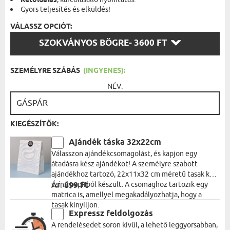
Kétoldalas
Gyors teljesítés és elküldés!
VÁLASSZ OPCIÓT:
VÁLASSZ
SZOKVÁNYOS BÖGRE
- 3600 FT
OPCIÓT:
SZEMÉLYRE SZÁBÁS
(INGYENES):
NÉV:
KIEGÉSZÍTŐK:
Ajándék táska 32x22cm
Válasszon ajándékcsomagolást, és kapjon egy
átadásra kész ajándékot! A személyre szabott
ajándékhoz tartozó, 22x11x32 cm méretű tasak kék
színű papírból készült. A csomaghoz tartozik egy
Ár:
899 Ft
matrica is, amellyel megakadályozhatja, hogy a
tasak kinyíljon.
Expressz feldolgozás
A rendelésedet soron kívül, a lehető leggyorsabban,