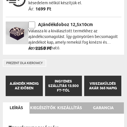
késedelem nélkül készítjük el.
Ár:
1699 Ft
Ajándékdoboz 12,5x10cm
Válassza ki a kiválasztott termékhez az
ajándékcsomagolást. Így gyönyörűen becsomagolt
ajándékot kap, amely remekül fog kinézni és
azonnal átadható.
Ár:
2250 Ft
PREZENT DLA KIEROWCY
INGYENES
AJÁNDÉK MINDIG
VISSZAKÜLDÉS
SZÁLLÍTÁS 13,500
AZ IDŐBEN
AKÁR 365 NAPIG
FT-TÓL
LEÍRÁS
KIEGÉSZÍTŐK
KISZÁLLÍTÁS
GARANCIA