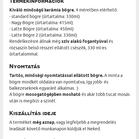
Termékinformációk
Kiváló minőségű kerámia bögre
, 4 méretben elérhető:
- standard bögre (űrtartalma: 330ml)
- Nagy Bögre (űrtartalma: 415ml)
- Latte Bögre (űrtartalma: 450ml)
- Latte Bögre 2 (űrtartalma: 330ml)
Rendelkezésre állnak még
szív alakú fogantyúval
és
rózsaszín belső résszel ellátott csészék, 330 ml-es
űrtartalommal.
Nyomtatás
Tartós, minőségi nyomtatással ellátott bögre.
A minta a
bögre mindkét oldalára van nyomtatva, így jobb- és
balkezeseknek egyaránt alkalmas. :)
A bögre
mosogatógépben mosható
és akár több tucat mosás
után is megőrzi a színét.
Kiszállítás ideje
A terméket
még aznap
, vagy legfeljebb a megrendelés
leadását követő munkanapon küldjük el Neked.