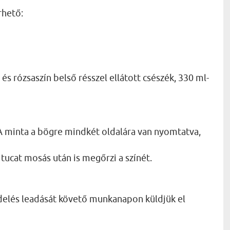
rhető:
és rózsaszín belső résszel ellátott csészék, 330 ml-
 minta a bögre mindkét oldalára van nyomtatva,
tucat mosás után is megőrzi a színét.
delés leadását követő munkanapon küldjük el