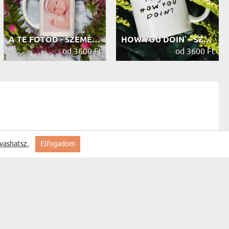
A TE FOTÓD - SZEMÉLYRE SZABOTT BÖGRE
HOW YOU DOIN` - SZEMÉLYRE SZABOTT B...
od 3600 Ft
od 3600 Ft
vashatsz.
.
Elfogadom
szállítás szép termék.
saját tervezeted - Személyre szabot...