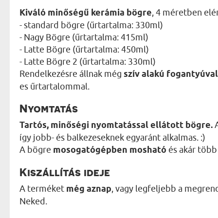
Kiváló minőségű kerámia bögre
, 4 méretben elé
- standard bögre (űrtartalma: 330ml)
- Nagy Bögre (űrtartalma: 415ml)
- Latte Bögre (űrtartalma: 450ml)
- Latte Bögre 2 (űrtartalma: 330ml)
Rendelkezésre állnak még
szív alakú fogantyúval
es űrtartalommal.
Nyomtatás
Tartós, minőségi nyomtatással ellátott bögre.
A
így jobb- és balkezeseknek egyaránt alkalmas. :)
A bögre
mosogatógépben mosható
és akár több 
Kiszállítás ideje
A terméket
még aznap
, vagy legfeljebb a megren
Neked.