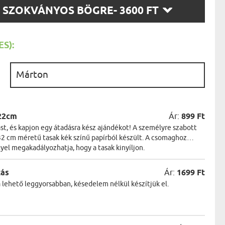
AK
SZ
SZOKVÁNYOS BÖGRE
- 3600 FT
STÁNAK
T:
NEK
LÓNAK
ÓNAK
S):
EK
ZNAK
ŐDŐNEK
:
22cm
Ár:
899 Ft
t, és kapjon egy átadásra kész ajándékot! A személyre szabott
2 cm méretű tasak kék színű papírból készült. A csomaghoz
lyel megakadályozhatja, hogy a tasak kinyíljon.
zás
Ár:
1699 Ft
a lehető leggyorsabban, késedelem nélkül készítjük el.