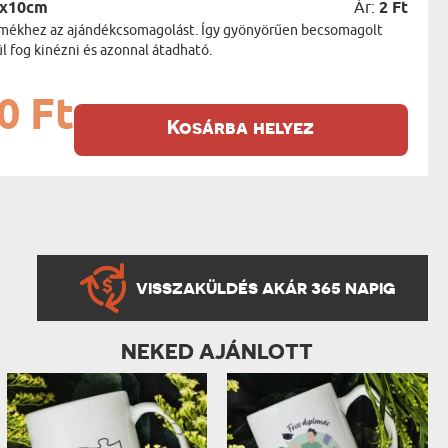
5x10cm
Ár:
2 Ft
termékhez az ajándékcsomagolást. Így gyönyörűen becsomagolt
 fog kinézni és azonnal átadható.
0 Ft
Kosárba helyez
VISSZAKÜLDÉS AKÁR 365 NAPIG
NEKED AJÁNLOTT