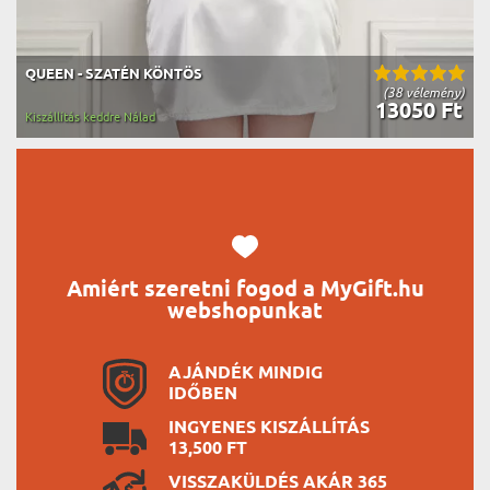
QUEEN - SZATÉN KÖNTÖS
(38 vélemény)
13050 Ft
Kiszállítás keddre Nálad
Amiért szeretni fogod a MyGift.hu
webshopunkat
AJÁNDÉK MINDIG
IDŐBEN
INGYENES KISZÁLLÍTÁS
13,500 FT
VISSZAKÜLDÉS AKÁR 365