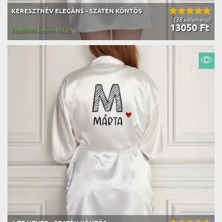
KERESZTNÉV ELEGÁNS - SZATÉN KÖNTÖS
(38 vélemény)
13050 Ft
Kiszállítás keddre Nálad