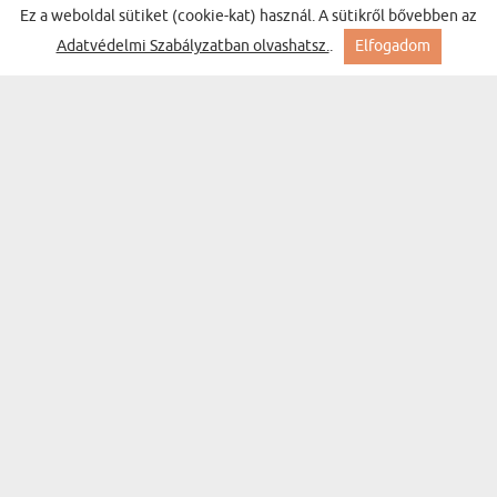
13050 Ft
Ez a weboldal sütiket (cookie-kat) használ. A sütikről bővebben az
Kiszállítás keddre Nálad
Adatvédelmi Szabályzatban olvashatsz.
.
Elfogadom
SAJÁT TERVEZET - SZATÉN KÖNTÖS
(38 vélemény)
14850 Ft