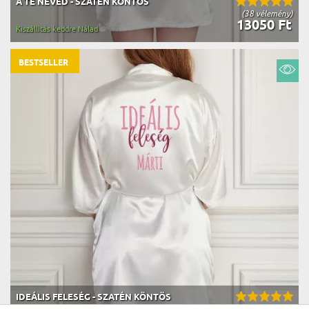
A TE NEVED - SZATÉN KÖNTÖS
(38 vélemény)
13050 Ft
Kiszállítás keddre Nálad
BESTSELLER
IDEÁLIS FELESÉG - SZATÉN KÖNTÖS
(38 vélemény)